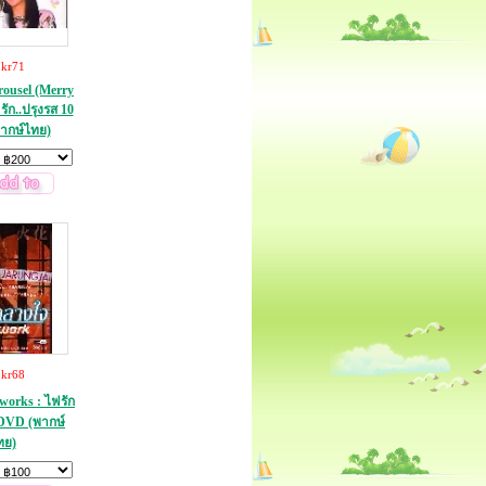
:
kr71
ousel (Merry
ัก..ปรุงรส 10
ากษ์ไทย)
:
kr68
works : ไฟรัก
DVD (พากษ์
ทย)