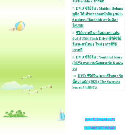
จบ/Harddisk ฮาร์ดด
DVD ซีรีย์จีน : Maiden Holmes
7.
ซูฉือ ใต้เท้าสาวยอดนักสืบ (2020)
6 แผ่นจบ/Harddisk ฮาร์ดดิส /
ใส่USB
ซีรีย์เกาหลี มาใหม่แบบ แผ่น
8.
dvd /[USB Flash Drive]ซีรีส์ซีรีย์
จีน/ละครไทย ( ใหม่ ) เก่าซีรีย์
เกาหลี
DVD ซีรีย์จีน : Youthful Glory
9.
(2025) กระวานน้อยแรกรัก 6 แผ่น
จบ
DVD ซีรีย์จีน (พากย์ไทย) : รัก
10.
นี้หวานนัก (2021) The Sweetest
Secret 4 แผ่นจบ
ลูกค้าที่แจ้งโอนเงินแล้ว
3-7 วันยังไม่ได้รับสินค้า