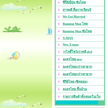
ซีรี่ย์ญี่ปุ่น ซับไทย
สารคดี สื่อการเรียนรุ้
We Got Married
Running Man ไทย
Running Man ซับไทย
X-MAN
New X-man
วาไรตี้โชว์เกาหลี-dvd
ละครไทย new
ละครไทย(เก่า)หายาก
ละครไทย(เก่า)หายาก
ซีรีย์ไทย (ซิทคอม)
ละครไทย พื้นบ้าน
รายการสินค้าทั้งหมดในเว็บ