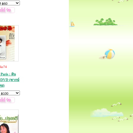
:
kr74
Paris : ฝัน
 5 DVD (พากษ์
ทย)