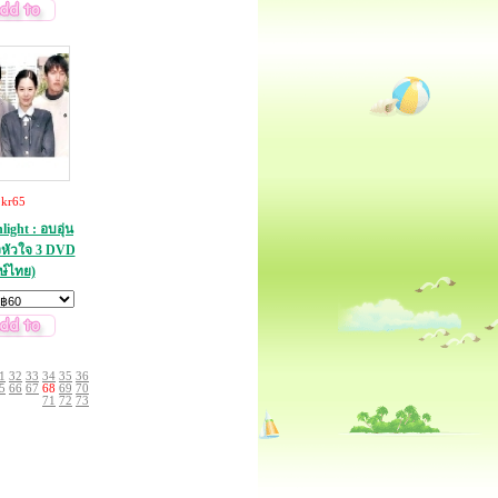
:
kr65
light : อบอุ่น
่งหัวใจ 3 DVD
ษ์ไทย)
1
32
33
34
35
36
5
66
67
68
69
70
71
72
73