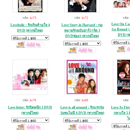
รหัส:
kr73
รหัส:
kr72
รหัส
Love On Car
Loveholic : รักเกินห้ามใจ 4
Love Story in Harvard : กฏ
Go Round ) ร
DVD (พากษ์ไทย)
หมายรักฉบับฮาร์วาร์ด 3
DVD (พ
DVDช่อง3 (พากษ์ไทย)
รหัส:
kr70
รหัส:
kr69
รหัส
Love letter: รักปิดผนึก 3 DVD
Love is all around : รักแรกรุ่น
Love As Fire
(พากษ์ไทย)
วุ่นซะไม่มี 4 DVD (พากษ์ไทย)
กลางใจ 5 
ไ