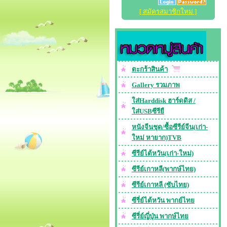
[ สมัครสมาชิกใหม่ ]
ตะกร้าสินค้า
Gallery รวมภาพ
ใส่Harddisk ฮาร์ดดิส /
ใส่USBซีรียื
หนังจีนชุด/ซื้อซีรีย์จีน(เก่า-
ใหม่ หายาก)TVB
ซีรีย์ไต้หวัน(เก่า-ใหม่)
ซีรีย์เกาหลี(พากษ์ไทย)
ซีรีย์เกาหลี (ซับไทย)
ซีรี่ย์ไต้หวัน พากย์ไทย
ซีรี่ย์ญี่ปุ่น พากษ์ไทย