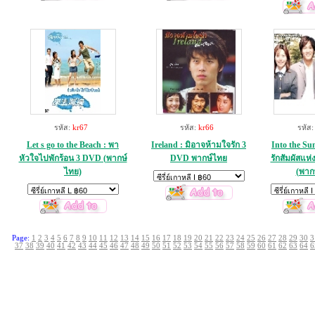
รหัส:
kr67
รหัส:
kr66
รหัส
Let s go to the Beach : พา
Ireland : มิอาจห้ามใจรัก 3
Into the Sun
หัวใจไปพักร้อน 3 DVD (พากษ์
DVD พากษ์ไทย
รักสัมผัสแห
ไทย)
(พาก
Page:
1
2
3
4
5
6
7
8
9
10
11
12
13
14
15
16
17
18
19
20
21
22
23
24
25
26
27
28
29
30
3
37
38
39
40
41
42
43
44
45
46
47
48
49
50
51
52
53
54
55
56
57
58
59
60
61
62
63
64
6