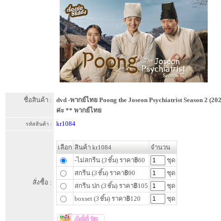
ชื่อสินค้า :
dvd -พากย์ไทย Poong the Joseon Psychiatrist Season 2 (20
ค่ะ ** พากย์ไทย
kr1084
รหัสสินค้า :
เลือก
สินค้า kr1084
จำนวน
-ไม่สกรีน (
3ชิ้น
) ราคา฿60
ชุด
สกรีน (
3ชิ้น
) ราคา฿90
ชุด
สั่งซื้อ :
สกรีน ปก (
3ชิ้น
) ราคา฿105
ชุด
boxset (
3ชิ้น
) ราคา฿120
ชุด