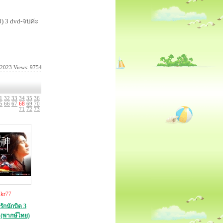
3) 3 dvd-จบค่ะ
-2023
Views: 9754
1
32
33
34
35
36
5
66
67
68
69
70
71
72
73
:
kr77
รักนักบิด 3
(พากษ์ไทย)