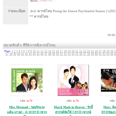
รายละเอียด :
dvd -พากย์ไทย Poong the Joseon Psychiatrist Season 2 (202
** พากย์ไทย
09-06
หมวดสินค้า: ซีรีย์เกาหลี(พากษ์ไทย)
Page:
1
2
3
4
5
6
7
8
9
10
11
12
13
14
15
16
17
18
19
20
21
22
23
24
25
26
27
28
29
30
3
37
38
39
40
41
42
43
44
45
46
47
48
49
50
51
52
53
54
55
56
57
58
59
60
61
62
63
64
6
รหัส:
kr79
รหัส:
kr78
รหัส
Miss Mermaid : รอยรักแรง
Match Made in Heaven : รักนี้
Mars: ลุ้น
แค้น (ภาค1 - 4) 10 DVD (พาก
สวรรค์จัดให้ 3 DVD (พากษ์
DVDช่อง3 