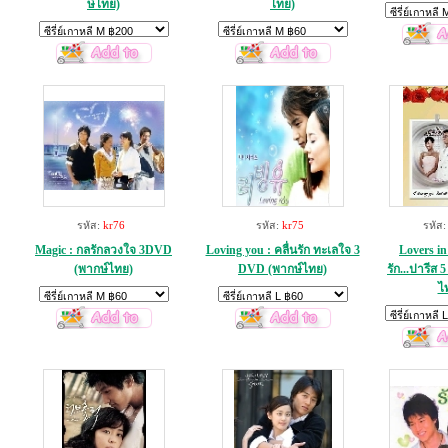
ษ์ไทย)
ไทย)
รหัส:
kr76
รหัส:
kr75
รหัส
Magic : กลรักลวงใจ 3DVD
Loving you : คลื่นรัก ทะเลใจ 3
Lovers in 
(พากษ์ไทย)
DVD (พากษ์ไทย)
รัก...ปารีส
ไ