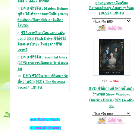
จบ/Harddisk ฮาร์ดด
อูยองอู ทนายอัจฉริยะ
Extraordinary Attorney Woo
DVD ซีรีย์จีน : Maiden Holmes
7.
(2022) 4 แผ่นจบ
ซูฉือ ใต้เท้าสาวยอดนักสืบ (2020)
6 แผ่นจบ/Harddisk ฮาร์ดดิส /
ใส่USB
ซีรีย์เกาหลี มาใหม่แบบ แผ่น
8.
dvd /[USB Flash Drive]ซีรีส์ซีรีย์
จีน/ละครไทย ( ใหม่ ) เก่าซีรีย์
เกาหลี
DVD ซีรีย์จีน : Youthful Glory
9.
(2025) กระวานน้อยแรกรัก 6 แผ่น
จบ
DVD ซีรีย์จีน (พากย์ไทย) : รัก
10.
รหัส:
kr1042
นี้หวานนัก (2021) The Sweetest
Secret 4 แผ่นจบ
DVD ซีรีย์เกาหลี (พากย์ไทย) :
รักทรยศ Show Window:
Queen’s House (2021) 4 แผ่น
จบ
ลูกค้าที่แจ้งโอนเงินแล้ว
3-7 วันยังไม่ได้รับสินค้า