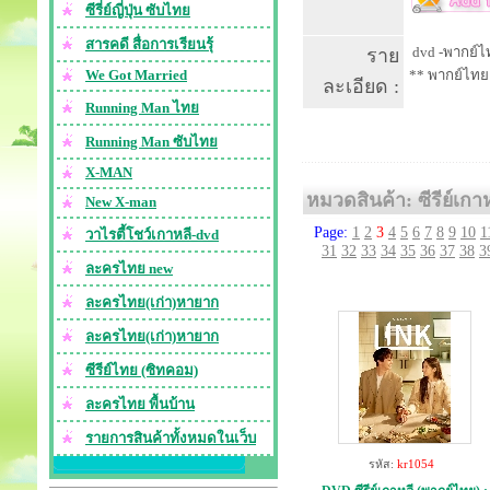
ซีรี่ย์ญี่ปุ่น ซับไทย
สารคดี สื่อการเรียนรุ้
dvd -พากย์ไท
ราย
We Got Married
** พากย์ไทย
ละเอียด :
Running Man ไทย
Running Man ซับไทย
X-MAN
หมวดสินค้า: ซีรีย์เกา
New X-man
Page:
1
2
3
4
5
6
7
8
9
10
1
วาไรตี้โชว์เกาหลี-dvd
31
32
33
34
35
36
37
38
3
ละครไทย new
ละครไทย(เก่า)หายาก
ละครไทย(เก่า)หายาก
ซีรีย์ไทย (ซิทคอม)
ละครไทย พื้นบ้าน
รายการสินค้าทั้งหมดในเว็บ
รหัส:
kr1054