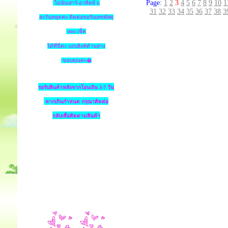
Page:
1
2
3
4
5
6
7
8
9
10
1
ไม่นับเสาร์-อาทิตย์ แ
31
32
33
34
35
36
37
38
3
ละวันหยุดค่ะ ติดต่อขอรับเลขพัสดุ
ems เช็ค
ได้ที่นี่ค่ะ แถบลิงค์ด้านล่าง
ขอบคุณค่ะ�
รอรับสินค้าหลังจากโอนเงิน 3-7 วัน
หากเกินกำหนด
กรุณาติดต่อ
กลับเพื่อติดตามสินค้า