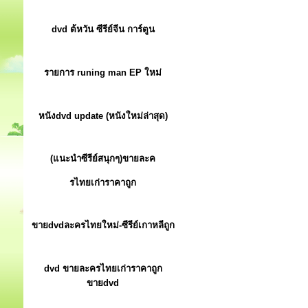
dvd ต้หวัน ซีรีย์จีน การ์ตูน
รายการ runing man EP ใหม่
หนังdvd update (หนังใหม่ล่าสุด)
(แนะนำซีรีย์สนุกๆ)ขายละค
รไทยเก่าราคาถูก
ขายdvdละครไทยใหม่-ซีรีย์เกาหลีถูก
dvd ขายละครไทยเก่าราคาถูก
ขายdvd