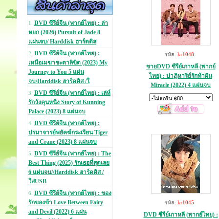
DVD ซีรีย์จีน (พากย์ไทย) : ล่า
1.
หยก (2026) Pursuit of Jade 8
แผ่นจบ/ Harddisk ฮาร์ดดิส
DVD ซีรีย์จีน (พากย์ไทย) :
2.
รหัส:
kr1048
เหนือเมฆาชะตาลิขิต (2023) My
ขายDVD ซีรีย์เกาหลี (พากย์
Journey to You 5 แผ่น
ไทย) : ปาฏิหาริย์รักท้าฝัน
จบ/Harddisk ฮาร์ดดิส /ใ
Miracle (2022) 4 แผ่นจบ
DVD ซีรีย์จีน (พากย์ไทย) : เล่ห์
3.
รักวังคุนหนิง Story of Kunning
Palace (2023) 8 แผ่นจบ
DVD ซีรีย์จีน (พากย์ไทย) :
4.
ปรมาจารย์พยัคฆ์กระเรียน Tiger
and Crane (2023) 8 แผ่นจบ
DVD ซีรีย์จีน (พากย์ไทย) : The
5.
Best Thing (2025) รักเธอที่สุดเลย
6 แผ่นจบ//Harddisk ฮาร์ดดิส /
ใส่USB
DVD ซีรีย์จีน (พากย์ไทย) : ของ
6.
รักของข้า Love Between Fairy
รหัส:
kr1045
and Devil (2022) 6 แผ่น
DVD ซีรีย์เกาหลี (พากย์ไทย) :