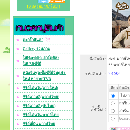
[ สมัครสมาชิกใหม่ ]
ตะกร้าสินค้า
Gallery รวมภาพ
ใส่Harddisk ฮาร์ดดิส /
ชื่อสินค้า :
dvd -พากย์ไท
ใส่USBซีรียื
** พากย์ไทย
หนังจีนชุด/ซื้อซีรีย์จีน(เก่า-
รหัสสินค้า :
kr1084
ใหม่ หายาก)TVB
ซีรีย์ไต้หวัน(เก่า-ใหม่)
เลือก
สินค้า
-ไม่สก
ซีรีย์เกาหลี(พากษ์ไทย)
สกรีน 
ซีรีย์เกาหลี (ซับไทย)
สั่งซื้อ :
สกรีน 
ซีรี่ย์ไต้หวัน พากย์ไทย
boxset
ซีรี่ย์ญี่ปุ่น พากษ์ไทย