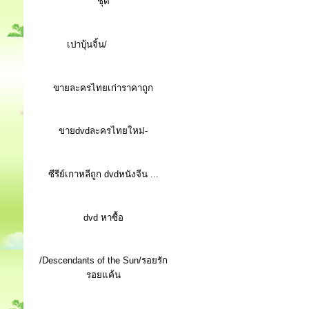
ชุด
เปาบุ้นจิ้น/
ขายละครไทยเก่าราคาถูก
ขายdvdละครไทยใหม่-
ซีรีย์เกาหลีถูก dvdหนังจีน ...
d
vd หาซื้อ
/Descendants of the Sun/รอยรัก
รอยแค้น