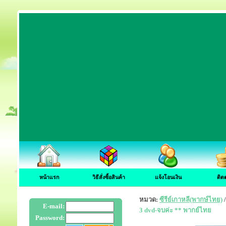
หน้าแรก
วิธีสั่งซื้อสินค้า
แจ้งโอนเงิน
ติด
หมวด:
ซีรีย์เกาหลี(พากษ์ไทย)
E-mail:
3 dvd-จบค่ะ ** พากย์ไทย
Password: