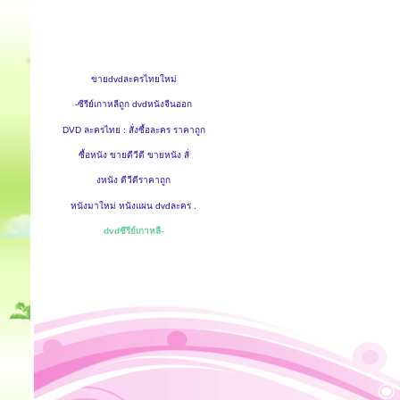
ขายdvdละครไทยใหม่
-ซีรีย์เกาหลีถูก dvdหนังจีนออก
DVD ละครไทย : สั่งซื้อละคร ราคาถูก
ซื้อหนัง ขายดีวีดี ขายหนัง สั่
งหนัง ดีวีดีราคาถูก
หนังมาใหม่ หนังแผ่น dvdละคร .
dvdซีรีย์เกาหลี-