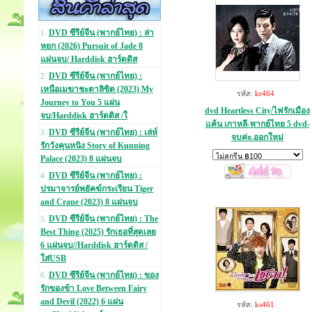
DVD ซีรีย์จีน (พากย์ไทย) : ล่า
1.
หยก (2026) Pursuit of Jade 8
แผ่นจบ/ Harddisk ฮาร์ดดิส
DVD ซีรีย์จีน (พากย์ไทย) :
2.
เหนือเมฆาชะตาลิขิต (2023) My
รหัส:
kr464
Journey to You 5 แผ่น
dvd Heartless City/ไฟรักเมือง
จบ/Harddisk ฮาร์ดดิส /ใ
แค้น เกาหลี-พากย์ไทย 5 dvd-
DVD ซีรีย์จีน (พากย์ไทย) : เล่ห์
3.
จบค่ะ.ออกใหม่
รักวังคุนหนิง Story of Kunning
Palace (2023) 8 แผ่นจบ
DVD ซีรีย์จีน (พากย์ไทย) :
4.
ปรมาจารย์พยัคฆ์กระเรียน Tiger
and Crane (2023) 8 แผ่นจบ
DVD ซีรีย์จีน (พากย์ไทย) : The
5.
Best Thing (2025) รักเธอที่สุดเลย
6 แผ่นจบ//Harddisk ฮาร์ดดิส /
ใส่USB
DVD ซีรีย์จีน (พากย์ไทย) : ของ
6.
รักของข้า Love Between Fairy
and Devil (2022) 6 แผ่น
รหัส:
ks461