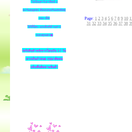
ไม่นับเสาร์-อาทิตย์ แ
ละวันหยุดค่ะ ติดต่อขอรับเลขพัสดุ
Page:
1
2
3
4
5
6
7
8
9
10
1
ems เช็ค
31
32
33
34
35
36
37
38
3
ได้ที่นี่ค่ะ แถบลิงค์ด้านล่าง
ขอบคุณค่ะ�
รอรับสินค้าหลังจากโอนเงิน 3-7 วัน
หากเกินกำหนด
กรุณาติดต่อ
กลับเพื่อติดตามสินค้า