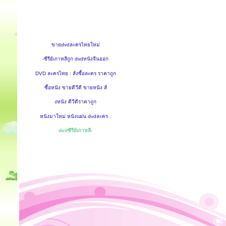
ขายdvdละครไทยใหม่
-ซีรีย์เกาหลีถูก dvdหนังจีนออก
DVD ละครไทย : สั่งซื้อละคร ราคาถูก
ซื้อหนัง ขายดีวีดี ขายหนัง สั่
งหนัง ดีวีดีราคาถูก
หนังมาใหม่ หนังแผ่น dvdละคร .
dvdซีรีย์เกาหลี-