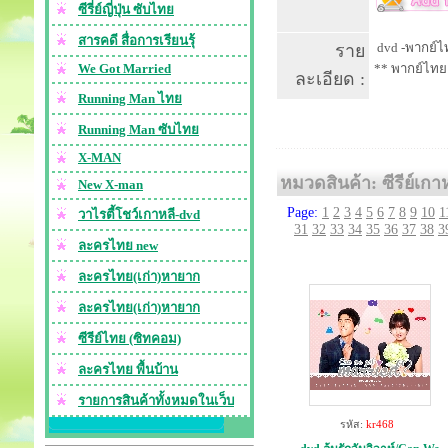
ซีรี่ย์ญี่ปุ่น ซับไทย
สารคดี สื่อการเรียนรุ้
dvd -พากย์ไท
ราย
We Got Married
** พากย์ไทย
ละเอียด :
Running Man ไทย
Running Man ซับไทย
X-MAN
หมวดสินค้า: ซีรีย์เกา
New X-man
Page:
1
2
3
4
5
6
7
8
9
10
1
วาไรตี้โชว์เกาหลี-dvd
31
32
33
34
35
36
37
38
3
ละครไทย new
ละครไทย(เก่า)หายาก
ละครไทย(เก่า)หายาก
ซีรีย์ไทย (ซิทคอม)
ละครไทย พื้นบ้าน
รายการสินค้าทั้งหมดในเว็บ
รหัส:
kr468