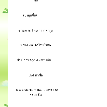
ชุด
เปาบุ้นจิ้น/
ขายละครไทยเก่าราคาถูก
ขายdvdละครไทยใหม่-
ซีรีย์เกาหลีถูก dvdหนังจีน ...
d
vd หาซื้อ
/Descendants of the Sun/รอยรัก
รอยแค้น