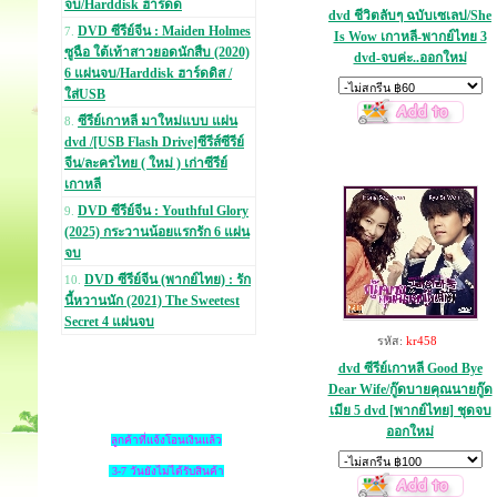
จบ/Harddisk ฮาร์ดด
dvd ชีวิตลับๆ ฉบับเซเลป/She
DVD ซีรีย์จีน : Maiden Holmes
7.
Is Wow เกาหลี-พากย์ไทย 3
ซูฉือ ใต้เท้าสาวยอดนักสืบ (2020)
dvd-จบค่ะ..ออกใหม่
6 แผ่นจบ/Harddisk ฮาร์ดดิส /
ใส่USB
ซีรีย์เกาหลี มาใหม่แบบ แผ่น
8.
dvd /[USB Flash Drive]ซีรีส์ซีรีย์
จีน/ละครไทย ( ใหม่ ) เก่าซีรีย์
เกาหลี
DVD ซีรีย์จีน : Youthful Glory
9.
(2025) กระวานน้อยแรกรัก 6 แผ่น
จบ
DVD ซีรีย์จีน (พากย์ไทย) : รัก
10.
นี้หวานนัก (2021) The Sweetest
Secret 4 แผ่นจบ
รหัส:
kr458
dvd ซีรีย์เกาหลี Good Bye
Dear Wife/กู๊ดบายคุณนายกู๊ด
เมีย 5 dvd [พากย์ไทย] ชุดจบ
ออกใหม่
ลูกค้าที่แจ้งโอนเงินแล้ว
3-7 วันยังไม่ได้รับสินค้า