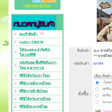
[ สมัครสมาชิกใหม่ ]
ตะกร้าสินค้า
Gallery รวมภาพ
ใส่Harddisk ฮาร์ดดิส /
ชื่อสินค้า :
dvd -พากย์ไท
ใส่USBซีรียื
** พากย์ไทย
หนังจีนชุด/ซื้อซีรีย์จีน(เก่า-
รหัสสินค้า :
kr1084
ใหม่ หายาก)TVB
ซีรีย์ไต้หวัน(เก่า-ใหม่)
เลือก
สินค้า
-ไม่สก
ซีรีย์เกาหลี(พากษ์ไทย)
สกรีน 
ซีรีย์เกาหลี (ซับไทย)
สั่งซื้อ :
สกรีน 
ซีรี่ย์ไต้หวัน พากย์ไทย
boxset
ซีรี่ย์ญี่ปุ่น พากษ์ไทย