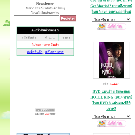
dvd ลุ้นรักวันวิวาห์/Can We
Newsletter
Get Married? เกาหลี-พากษ์
รับข่าวสารเกี่ยวกับสินค้าใหม่ๆ
ไทย 5 dvd จบค่ะ.ออกใหม่
โปรดใส่อีเมล์ของท่าน
รหัส:
kr447
DVD แผนร้าย ยัยกะล่อน
HOTEL KING -2014 พากย์
ไทย DVD 8 แผ่นจบ-ซีรี่ย์
เกาหลี
Online:
250
user