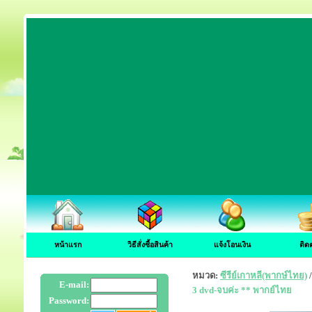
หน้าแรก
วิธีสั่งซื้อสินค้า
แจ้งโอนเงิน
ติด
หมวด:
ซีรีย์เกาหลี(พากษ์ไทย)
E-mail:
3 dvd-จบค่ะ ** พากย์ไทย
Password: