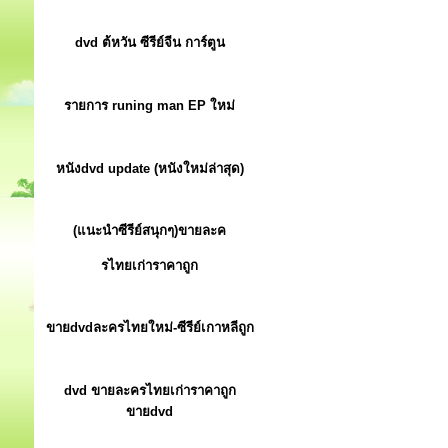
dvd ต้หวัน ซีรีย์จีน การ์ตูน
รายการ runing man EP ใหม่
หนังdvd update (หนังใหม่ล่าสุด)
(แนะนำซีรีย์สนุกๆ)ขายละค
รไทยเก่าราคาถูก
ขายdvdละครไทยใหม่-ซีรีย์เกาหลีถูก
dvd ขายละครไทยเก่าราคาถูก
ขายdvd