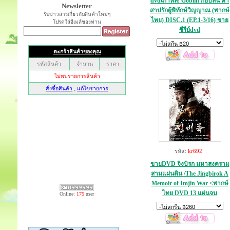
dvdเกาหลี: Goblin ก๊อบลิน คำ
Newsletter
สาปรักผู้พิทักษ์วิญญาณ (พากษ์
รับข่าวสารเกี่ยวกับสินค้าใหม่ๆ
ไทย) DISC.1 (EP.1-3/16) ขาย
โปรดใส่อีเมล์ของท่าน
ซีรีย์dvd
รหัส:
kr692
ขายDVD จิงบิรก มหาสงคราม
สามแผ่นดิน /The Jingbirok A
Memoir of Imjin War <พากษ์
ไทย DVD 13 แผ่นจบ
Online:
175
user