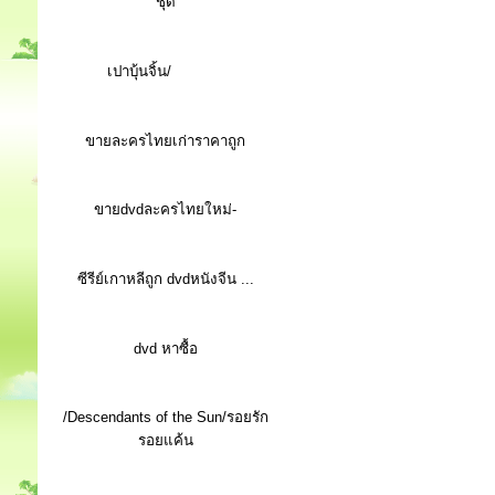
ชุด
เปาบุ้นจิ้น/
ขายละครไทยเก่าราคาถูก
ขายdvdละครไทยใหม่-
ซีรีย์เกาหลีถูก dvdหนังจีน ...
d
vd หาซื้อ
/Descendants of the Sun/รอยรัก
รอยแค้น