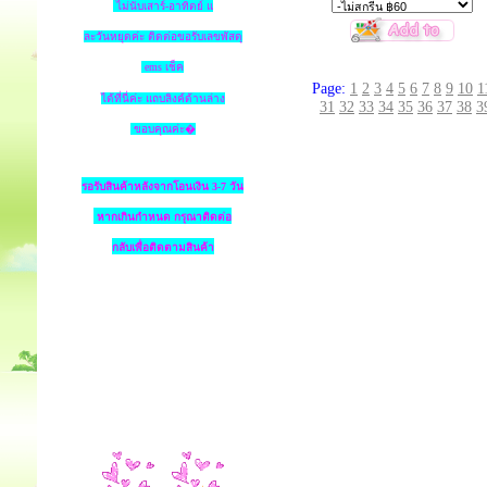
ไม่นับเสาร์-อาทิตย์ แ
ละวันหยุดค่ะ ติดต่อขอรับเลขพัสดุ
ems เช็ค
Page:
1
2
3
4
5
6
7
8
9
10
1
ได้ที่นี่ค่ะ แถบลิงค์ด้านล่าง
31
32
33
34
35
36
37
38
3
ขอบคุณค่ะ�
รอรับสินค้าหลังจากโอนเงิน 3-7 วัน
หากเกินกำหนด
กรุณาติดต่อ
กลับเพื่อติดตามสินค้า