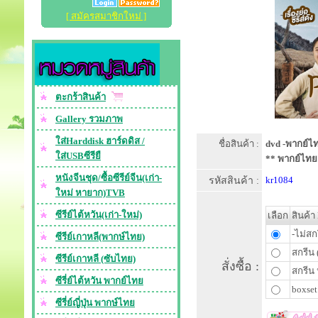
[ สมัครสมาชิกใหม่ ]
ตะกร้าสินค้า
Gallery รวมภาพ
ใส่Harddisk ฮาร์ดดิส /
ชื่อสินค้า :
dvd -พากย์ไท
ใส่USBซีรียื
** พากย์ไทย
หนังจีนชุด/ซื้อซีรีย์จีน(เก่า-
รหัสสินค้า :
kr1084
ใหม่ หายาก)TVB
ซีรีย์ไต้หวัน(เก่า-ใหม่)
เลือก
สินค้า
-ไม่สก
ซีรีย์เกาหลี(พากษ์ไทย)
สกรีน 
ซีรีย์เกาหลี (ซับไทย)
สั่งซื้อ :
สกรีน 
ซีรี่ย์ไต้หวัน พากย์ไทย
boxset
ซีรี่ย์ญี่ปุ่น พากษ์ไทย