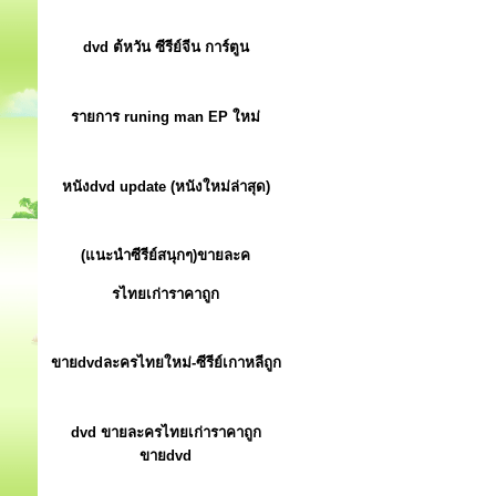
dvd ต้หวัน ซีรีย์จีน การ์ตูน
รายการ runing man EP ใหม่
หนังdvd update (หนังใหม่ล่าสุด)
(แนะนำซีรีย์สนุกๆ)ขายละค
รไทยเก่าราคาถูก
ขายdvdละครไทยใหม่-ซีรีย์เกาหลีถูก
dvd ขายละครไทยเก่าราคาถูก
ขายdvd