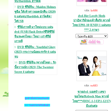
จบ/Harddisk ฮาร์ดด
DVD ซีรีย์จีน : Maiden Holmes
7.
รหัส:
kr686
ซูฉือ ใต้เท้าสาวยอดนักสืบ (2020)
dvd-Her Lovely Heels
6 แผ่นจบ/Harddisk ฮาร์ดดิส /
ปาฏิหาริย์รองเท้าสื่อรัก พากย์
ใส่USB
ไทย EP01-10 [END] 1 แผ่นจบ
ซีรีย์เกาหลี มาใหม่แบบ แผ่น
8.
*** 2 ภาษา
dvd /[USB Flash Drive]ซีรีส์ซีรีย์
จีน/ละครไทย ( ใหม่ ) เก่าซีรีย์
เกาหลี
DVD ซีรีย์จีน : Youthful Glory
9.
(2025) กระวานน้อยแรกรัก 6 แผ่น
จบ
DVD ซีรีย์จีน (พากย์ไทย) : รัก
10.
นี้หวานนัก (2021) The Sweetest
Secret 4 แผ่นจบ
รหัส:
tw683
ขายdvd :บอสจ๋า เลขา
ขอโทษ/Refresh Man พากย์
ลูกค้าที่แจ้งโอนเงินแล้ว
ไทย***(DISC.1-3 EP.1-12/17)
3-7 วันยังไม่ได้รับสินค้า
มีแผ่นต่อ