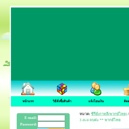
หน้าแรก
วิธีสั่งซื้อสินค้า
แจ้งโอนเงิน
ติด
หมวด:
ซีรีย์เกาหลี(พากษ์ไทย)
E-mail:
3 dvd-จบค่ะ ** พากย์ไทย
Password: