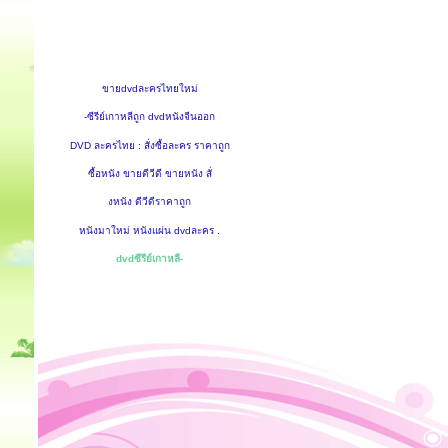
ขายdvdละครไทยใหม่
-ซีรีย์เกาหลีถูก dvdหนังจีนออก
DVD ละครไทย : สั่งซื้อละคร ราคาถูก
ซื้อหนัง ขายดีวีดี ขายหนัง สั่
งหนัง ดีวีดีราคาถูก
หนังมาใหม่ หนังแผ่น dvdละคร .
dvdซีรีย์เกาหลี-