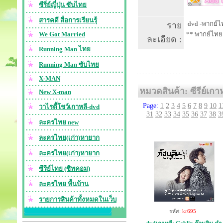
ซีรี่ย์ญี่ปุ่น ซับไทย
สารคดี สื่อการเรียนรุ้
dvd -พากย์ไท
ราย
We Got Married
** พากย์ไทย
ละเอียด :
Running Man ไทย
Running Man ซับไทย
X-MAN
หมวดสินค้า: ซีรีย์เกา
New X-man
Page:
1
2
3
4
5
6
7
8
9
10
1
วาไรตี้โชว์เกาหลี-dvd
31
32
33
34
35
36
37
38
3
ละครไทย new
ละครไทย(เก่า)หายาก
ละครไทย(เก่า)หายาก
ซีรีย์ไทย (ซิทคอม)
ละครไทย พื้นบ้าน
รายการสินค้าทั้งหมดในเว็บ
รหัส:
kr695