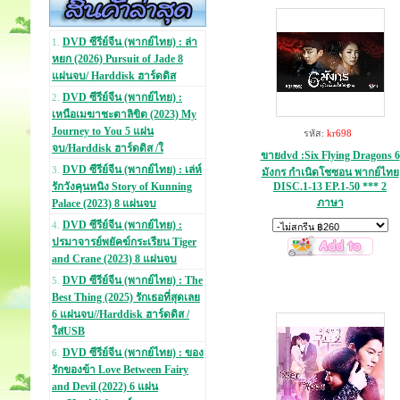
DVD ซีรีย์จีน (พากย์ไทย) : ล่า
1.
หยก (2026) Pursuit of Jade 8
แผ่นจบ/ Harddisk ฮาร์ดดิส
DVD ซีรีย์จีน (พากย์ไทย) :
2.
เหนือเมฆาชะตาลิขิต (2023) My
Journey to You 5 แผ่น
รหัส:
kr698
จบ/Harddisk ฮาร์ดดิส /ใ
ขายdvd :Six Flying Dragons 6
DVD ซีรีย์จีน (พากย์ไทย) : เล่ห์
3.
มังกร กำเนิดโชซอน พากย์ไทย
DISC.1-13 EP.1-50 *** 2
รักวังคุนหนิง Story of Kunning
ภาษา
Palace (2023) 8 แผ่นจบ
DVD ซีรีย์จีน (พากย์ไทย) :
4.
ปรมาจารย์พยัคฆ์กระเรียน Tiger
and Crane (2023) 8 แผ่นจบ
DVD ซีรีย์จีน (พากย์ไทย) : The
5.
Best Thing (2025) รักเธอที่สุดเลย
6 แผ่นจบ//Harddisk ฮาร์ดดิส /
ใส่USB
DVD ซีรีย์จีน (พากย์ไทย) : ของ
6.
รักของข้า Love Between Fairy
and Devil (2022) 6 แผ่น