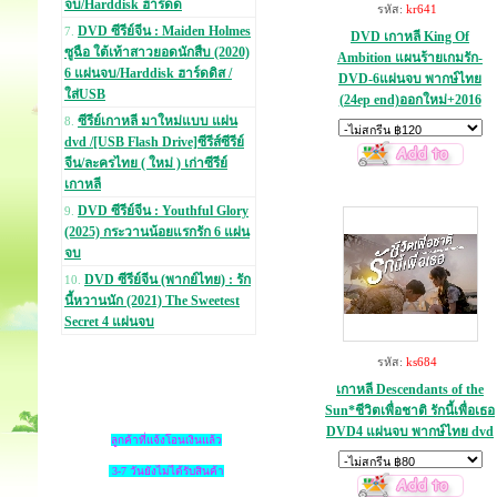
จบ/Harddisk ฮาร์ดด
รหัส:
kr641
DVD ซีรีย์จีน : Maiden Holmes
7.
DVD เกาหลี King Of
ซูฉือ ใต้เท้าสาวยอดนักสืบ (2020)
Ambition แผนร้ายเกมรัก-
6 แผ่นจบ/Harddisk ฮาร์ดดิส /
DVD-6แผ่นจบ พากษ์ไทย
ใส่USB
(24ep end)ออกใหม่+2016
ซีรีย์เกาหลี มาใหม่แบบ แผ่น
8.
dvd /[USB Flash Drive]ซีรีส์ซีรีย์
จีน/ละครไทย ( ใหม่ ) เก่าซีรีย์
เกาหลี
DVD ซีรีย์จีน : Youthful Glory
9.
(2025) กระวานน้อยแรกรัก 6 แผ่น
จบ
DVD ซีรีย์จีน (พากย์ไทย) : รัก
10.
นี้หวานนัก (2021) The Sweetest
Secret 4 แผ่นจบ
รหัส:
ks684
เกาหลี Descendants of the
Sun*ชีวิตเพื่อชาติ รักนี้เพื่อเธอ
DVD4 แผ่นจบ พากษ์ไทย dvd
ลูกค้าที่แจ้งโอนเงินแล้ว
3-7 วันยังไม่ได้รับสินค้า