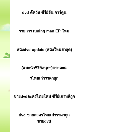
dvd ต้หวัน ซีรีย์จีน การ์ตูน
รายการ runing man EP ใหม่
หนังdvd update (หนังใหม่ล่าสุด)
(แนะนำซีรีย์สนุกๆ)ขายละค
รไทยเก่าราคาถูก
ขายdvdละครไทยใหม่-ซีรีย์เกาหลีถูก
dvd ขายละครไทยเก่าราคาถูก
ขายdvd