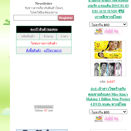
ขายdvd-ซีรีย์เกาหลี Rondo
Newsletter
เกมรัก แรงแค้น DISC01-03
รับข่าวสารเกี่ยวกับสินค้าใหม่ๆ
E01-11/11 [END] ซีรีย์
โปรดใส่อีเมล์ของท่าน
เกาหลี(พากษ์ไทย)
รหัส:
kr647
dvd-เจ้าสาวโชคร้ายกับ
คุณชายถังแตก Miss Kim's
Making 1 Billion Won Project
4 DVD-จบค่ะ พากย์ไทย
Online:
67
user