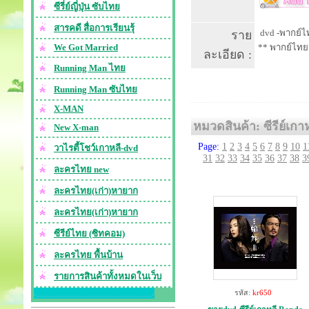
ซีรี่ย์ญี่ปุ่น ซับไทย
สารคดี สื่อการเรียนรุ้
dvd -พากย์ไท
ราย
We Got Married
** พากย์ไทย
ละเอียด :
Running Man ไทย
Running Man ซับไทย
X-MAN
หมวดสินค้า: ซีรีย์เกา
New X-man
Page:
1
2
3
4
5
6
7
8
9
10
1
วาไรตี้โชว์เกาหลี-dvd
31
32
33
34
35
36
37
38
3
ละครไทย new
ละครไทย(เก่า)หายาก
ละครไทย(เก่า)หายาก
ซีรีย์ไทย (ซิทคอม)
ละครไทย พื้นบ้าน
รายการสินค้าทั้งหมดในเว็บ
รหัส:
kr650