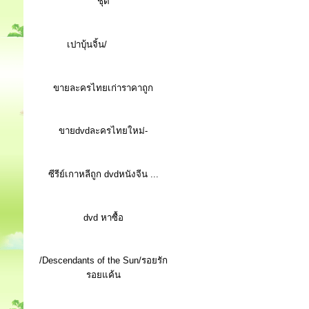
ชุด
เปาบุ้นจิ้น/
ขายละครไทยเก่าราคาถูก
ขายdvdละครไทยใหม่-
ซีรีย์เกาหลีถูก dvdหนังจีน ...
d
vd หาซื้อ
/Descendants of the Sun/รอยรัก
รอยแค้น