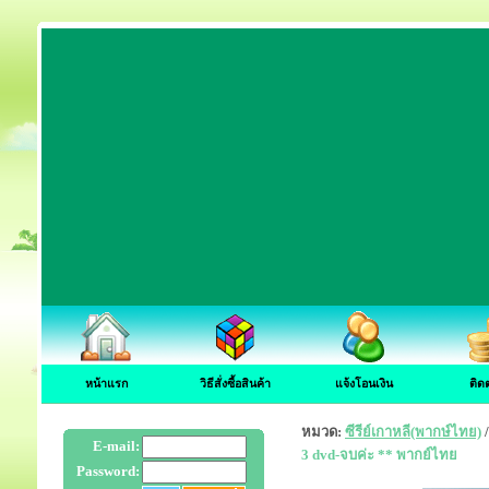
หน้าแรก
วิธีสั่งซื้อสินค้า
แจ้งโอนเงิน
ติด
หมวด:
ซีรีย์เกาหลี(พากษ์ไทย)
E-mail:
3 dvd-จบค่ะ ** พากย์ไทย
Password: