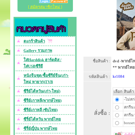
[ สมัครสมาชิกใหม่ ]
ตะกร้าสินค้า
Gallery รวมภาพ
ใส่Harddisk ฮาร์ดดิส /
ชื่อสินค้า :
dvd -พากย์ไท
ใส่USBซีรียื
** พากย์ไทย
หนังจีนชุด/ซื้อซีรีย์จีน(เก่า-
รหัสสินค้า :
kr1084
ใหม่ หายาก)TVB
ซีรีย์ไต้หวัน(เก่า-ใหม่)
เลือก
สินค้า
-ไม่สก
ซีรีย์เกาหลี(พากษ์ไทย)
สกรีน 
ซีรีย์เกาหลี (ซับไทย)
สั่งซื้อ :
สกรีน 
ซีรี่ย์ไต้หวัน พากย์ไทย
boxset
ซีรี่ย์ญี่ปุ่น พากษ์ไทย