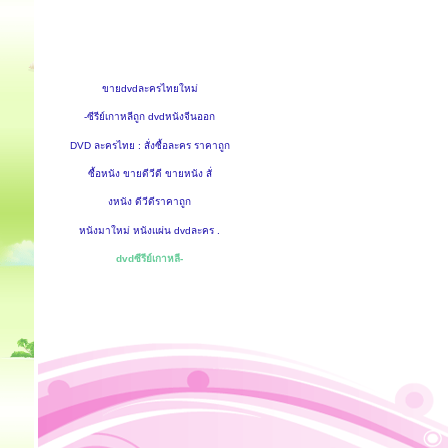
ขายdvdละครไทยใหม่
-ซีรีย์เกาหลีถูก dvdหนังจีนออก
DVD ละครไทย : สั่งซื้อละคร ราคาถูก
ซื้อหนัง ขายดีวีดี ขายหนัง สั่
งหนัง ดีวีดีราคาถูก
หนังมาใหม่ หนังแผ่น dvdละคร .
dvdซีรีย์เกาหลี-