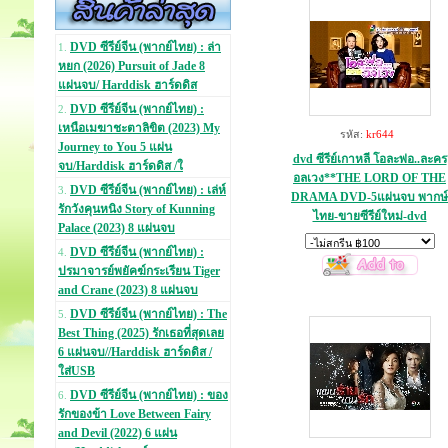
DVD ซีรีย์จีน (พากย์ไทย) : ล่า
1.
หยก (2026) Pursuit of Jade 8
แผ่นจบ/ Harddisk ฮาร์ดดิส
DVD ซีรีย์จีน (พากย์ไทย) :
2.
เหนือเมฆาชะตาลิขิต (2023) My
รหัส:
kr644
Journey to You 5 แผ่น
dvd ซีรีย์เกาหลี โอละพ่อ..ละคร
จบ/Harddisk ฮาร์ดดิส /ใ
อลเวง**THE LORD OF THE
DVD ซีรีย์จีน (พากย์ไทย) : เล่ห์
3.
DRAMA DVD-5แผ่นจบ พากษ์
รักวังคุนหนิง Story of Kunning
ไทย-ขายซีรีย์ใหม่-dvd
Palace (2023) 8 แผ่นจบ
DVD ซีรีย์จีน (พากย์ไทย) :
4.
ปรมาจารย์พยัคฆ์กระเรียน Tiger
and Crane (2023) 8 แผ่นจบ
DVD ซีรีย์จีน (พากย์ไทย) : The
5.
Best Thing (2025) รักเธอที่สุดเลย
6 แผ่นจบ//Harddisk ฮาร์ดดิส /
ใส่USB
DVD ซีรีย์จีน (พากย์ไทย) : ของ
6.
รักของข้า Love Between Fairy
and Devil (2022) 6 แผ่น