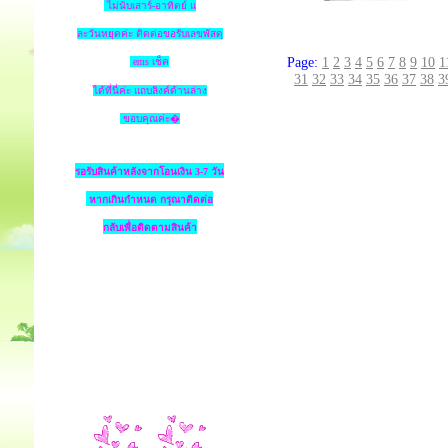
ไม่นับเสาร์-อาทิตย์ แ
ละวันหยุดค่ะ ติดต่อขอรับเลขพัสดุ
Page:
1
2
3
4
5
6
7
8
9
10
1
ems เช็ค
31
32
33
34
35
36
37
38
3
ได้ที่นี่ค่ะ แถบลิงค์ด้านล่าง
ขอบคุณค่ะ�
รอรับสินค้าหลังจากโอนเงิน 3-7 วัน
หากเกินกำหนด
กรุณาติดต่อ
กลับเพื่อติดตามสินค้า