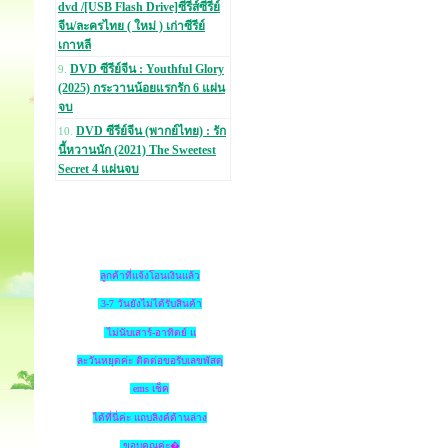
dvd /[USB Flash Drive]ซีรีส์ซีรีย์
จีน/ละครไทย ( ใหม่ ) เก่าซีรีย์
เกาหลี
DVD ซีรีย์จีน : Youthful Glory
9.
(2025) กระวานน้อยแรกรัก 6 แผ่น
จบ
DVD ซีรีย์จีน (พากย์ไทย) : รัก
10.
นี้หวานนัก (2021) The Sweetest
Secret 4 แผ่นจบ
ลูกค้าที่แจ้งโอนเงินแล้ว
3-7 วันยังไม่ได้รับสินค้า
ไม่นับเสาร์-อาทิตย์ แ
ละวันหยุดค่ะ ติดต่อขอรับเลขพัสดุ
ems เช็ค
ได้ที่นี่ค่ะ แถบลิงค์ด้านล่าง
ขอบคุณค่ะ�