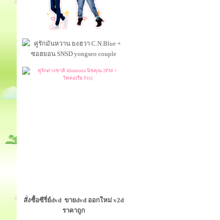
สั่งซื้อซีรี่ย์dvd ขายdvd ออกใหม่ v2d
ราคาถูก