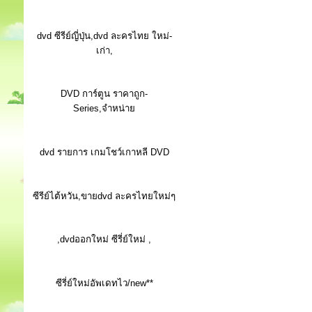
dvd ซีรีย์ญี่ปุ่น,dvd ละครไทย ใหม่-
เก่า,
DVD การ์ตูน ราคาถูก-
Series,จำหน่าย
dvd รายการ เกมโชว์เกาหลี DVD
ซีรีย์ไต้หวัน,ขายdvd ละครไทยใหม่ๆ
,dvdออกใหม่ ซีรี่ย์ใหม่ ,
ซีรี่ย์ใหม่อัพเดทไว/new**