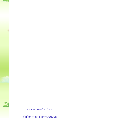
ขายdvdละครไทยใหม่
-ซีรีย์เกาหลีถูก dvdหนังจีนออก