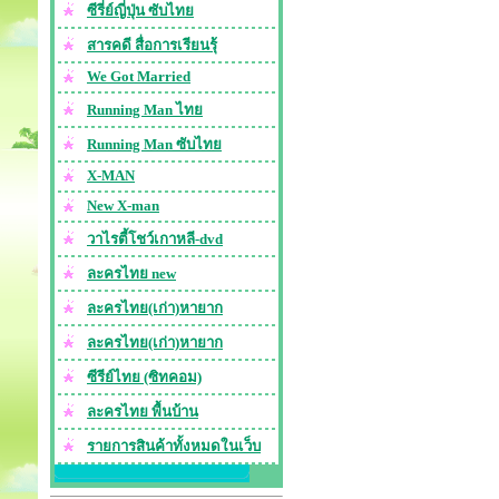
ซีรี่ย์ญี่ปุ่น ซับไทย
สารคดี สื่อการเรียนรุ้
We Got Married
Running Man ไทย
Running Man ซับไทย
X-MAN
New X-man
วาไรตี้โชว์เกาหลี-dvd
ละครไทย new
ละครไทย(เก่า)หายาก
ละครไทย(เก่า)หายาก
ซีรีย์ไทย (ซิทคอม)
ละครไทย พื้นบ้าน
รายการสินค้าทั้งหมดในเว็บ