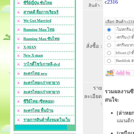
c2316
ซีรี่ย์ญี่ปุ่น ซับไทย
สินค้า :
สารคดี สื่อการเรียนรุ้
We Got Married
เลือก
สินค้า c23
Running Man ไทย
-ไม่สกรีน (
-สกรีน (
5ชิ
Running Man ซับไทย
-สกรีนบวก
สั่งซื้อ :
X-MAN
b0xset (
5ชิ
New X-man
Harddisk ฮ
วาไรตี้โชว์เกาหลี-dvd
ละครไทย new
ละครไทย(เก่า)หายาก
ราย
รวมผลงานซีรี
ละครไทย(เก่า)หายาก
ละเอียด
สนใจ:
ซีรีย์ไทย (ซิทคอม)
:
ละครไทย พื้นบ้าน
[
ล่าหยก
รายการสินค้าทั้งหมดในเว็บ
แมนติกฟ
[
เหนือเ