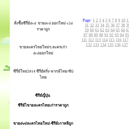
Page:
1
2
3
4
5
6
7
8
9
10
1
สั่งซื้อซีรี่ย์dvd ขายdvd ออกใหม่ v2d
31
32
33
34
35
36
37
38
3
ราคาถูก
59
60
61
62
63
64
65
66
6
87
88
89
90
91
92
93
94
95
111
112
113
114
115
116
117
132
133
134
135
136
137
ขายละครไทยใหม่ๆ ละครเก่า
dvdออกใหม่
ซีรี่ย์ใหม่2014 ซีรีย์ฝรั่ง-พากษ์ไทย/ซัป
ไทย
ซีรีย์ญี่ปุ่น
ซีรีย์ไขายละครไทยเก่าราคาถูก
ขายdvdละครไทยใหม่-ซีรีย์เกาหลีถูก