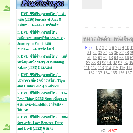
DVD ซีรีย์จีน (พากย์ไทย) : ล่า
1.
หยก (2026) Pursuit of Jade 8
แผ่นจบ/ Harddisk ฮาร์ดดิส
DVD ซีรีย์จีน (พากย์ไทย) :
2.
หมวดสินค้า: หนังจีนชุ
เหนือเมฆาชะตาลิขิต (2023) My
Journey to You 5 แผ่น
Page:
1
2
3
4
5
6
7
8
9
10
1
จบ/Harddisk ฮาร์ดดิส /ใ
31
32
33
34
35
36
37
38
3
DVD ซีรีย์จีน (พากย์ไทย) : เล่ห์
3.
59
60
61
62
63
64
65
66
6
รักวังคุนหนิง Story of Kunning
87
88
89
90
91
92
93
94
95
111
112
113
114
115
116
117
Palace (2023) 8 แผ่นจบ
132
133
134
135
136
137
DVD ซีรีย์จีน (พากย์ไทย) :
4.
ปรมาจารย์พยัคฆ์กระเรียน Tiger
and Crane (2023) 8 แผ่นจบ
DVD ซีรีย์จีน (พากย์ไทย) : The
5.
Best Thing (2025) รักเธอที่สุดเลย
6 แผ่นจบ//Harddisk ฮาร์ดดิส /
ใส่USB
DVD ซีรีย์จีน (พากย์ไทย) : ของ
6.
รักของข้า Love Between Fairy
and Devil (2022) 6 แผ่น
รหัส:
c1897