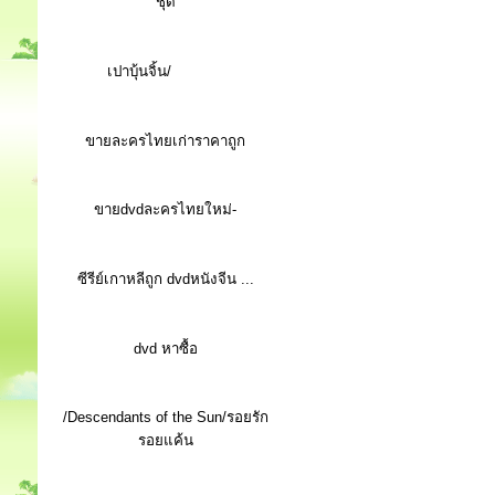
ชุด
เปาบุ้นจิ้น/
ขายละครไทยเก่าราคาถูก
ขายdvdละครไทยใหม่-
ซีรีย์เกาหลีถูก dvdหนังจีน ...
d
vd หาซื้อ
/Descendants of the Sun/รอยรัก
รอยแค้น