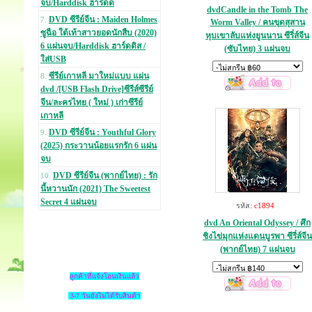
จบ/Harddisk ฮาร์ดด
dvdCandle in the Tomb The
DVD ซีรีย์จีน : Maiden Holmes
7.
Worm Valley / คนขุดสุสาน
ซูฉือ ใต้เท้าสาวยอดนักสืบ (2020)
หุบเขาลับแห่งยูนนาน ซีรี่ส์จีน
6 แผ่นจบ/Harddisk ฮาร์ดดิส /
(ซับไทย) 3 แผ่นจบ
ใส่USB
ซีรีย์เกาหลี มาใหม่แบบ แผ่น
8.
dvd /[USB Flash Drive]ซีรีส์ซีรีย์
จีน/ละครไทย ( ใหม่ ) เก่าซีรีย์
เกาหลี
DVD ซีรีย์จีน : Youthful Glory
9.
(2025) กระวานน้อยแรกรัก 6 แผ่น
จบ
DVD ซีรีย์จีน (พากย์ไทย) : รัก
10.
นี้หวานนัก (2021) The Sweetest
Secret 4 แผ่นจบ
รหัส:
c1894
dvd An Oriental Odyssey / ศึก
ชิงไข่มุกแห่งแดนบูรพา ซีรี่ส์จีน
(พากย์ไทย) 7 แผ่นจบ
ลูกค้าที่แจ้งโอนเงินแล้ว
3-7 วันยังไม่ได้รับสินค้า