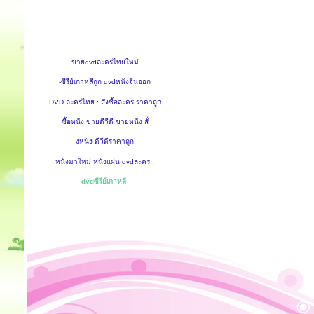
ขายdvdละครไทยใหม่
-ซีรีย์เกาหลีถูก dvdหนังจีนออก
DVD ละครไทย : สั่งซื้อละคร ราคาถูก
ซื้อหนัง ขายดีวีดี ขายหนัง สั่
งหนัง ดีวีดีราคาถูก
หนังมาใหม่ หนังแผ่น dvdละคร .
dvdซีรีย์เกาหลี-