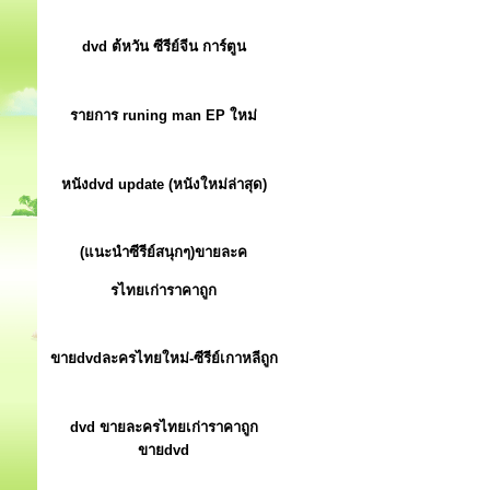
dvd ต้หวัน ซีรีย์จีน การ์ตูน
รายการ runing man EP ใหม่
หนังdvd update (หนังใหม่ล่าสุด)
(แนะนำซีรีย์สนุกๆ)ขายละค
รไทยเก่าราคาถูก
ขายdvdละครไทยใหม่-ซีรีย์เกาหลีถูก
dvd ขายละครไทยเก่าราคาถูก
ขายdvd