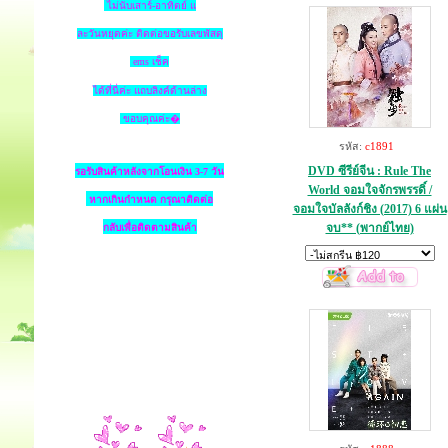
ไม่นับเสาร์-อาทิตย์ แ
ละวันหยุดค่ะ ติดต่อขอรับเลขพัสดุ
ems เช็ค
ได้ที่นี่ค่ะ แถบลิงค์ด้านล่าง
ขอบคุณค่ะ�
รหัส:
c1891
DVD ซีรีย์จีน : Rule The
รอรับสินค้าหลังจากโอนเงิน 3-7 วัน
World จอมใจจักรพรรดิ์ /
หากเกินกำหนด
กรุณาติดต่อ
จอมใจบัลลังก์ชิง (2017) 6 แผ่น
จบ** (พากย์ไทย)
กลับเพื่อติดตามสินค้า