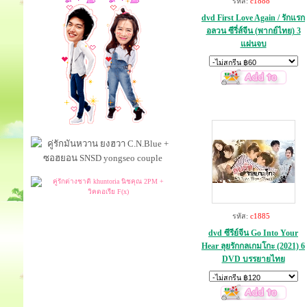
รหัส:
c1888
dvd First Love Again / รักแรก
อลวน ซีรี่ส์จีน (พากย์ไทย) 3
แผ่นจบ
รหัส:
c1885
dvd ซีรีย์จีน Go Into Your
Hear ลุยรักกลเกมโกะ (2021) 6
DVD บรรยายไทย