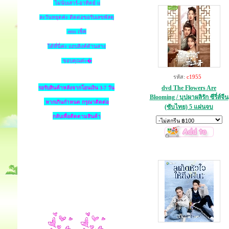
ไม่นับเสาร์-อาทิตย์ แ
ละวันหยุดค่ะ ติดต่อขอรับเลขพัสดุ
ems เช็ค
ได้ที่นี่ค่ะ แถบลิงค์ด้านล่าง
ขอบคุณค่ะ�
รหัส:
c1955
dvd The Flowers Are
รอรับสินค้าหลังจากโอนเงิน 3-7 วัน
Blooming / บุปผาผลิรัก ซีรี่ส์จีน
หากเกินกำหนด
กรุณาติดต่อ
(ซับไทย) 5 แผ่นจบ
กลับเพื่อติดตามสินค้า