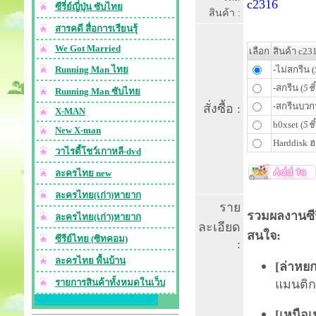
c2316
ซีรี่ย์ญี่ปุ่น ซับไทย
สินค้า :
สารคดี สื่อการเรียนรุ้
We Got Married
เลือก
สินค้า c23
Running Man ไทย
-ไม่สกรีน (
-สกรีน (
5ชิ
Running Man ซับไทย
-สกรีนบวก
สั่งซื้อ :
X-MAN
b0xset (
5ชิ
New X-man
Harddisk ฮ
วาไรตี้โชว์เกาหลี-dvd
ละครไทย new
ละครไทย(เก่า)หายาก
ราย
รวมผลงานซีรี
ละครไทย(เก่า)หายาก
ละเอียด
สนใจ:
ซีรีย์ไทย (ซิทคอม)
:
ละครไทย พื้นบ้าน
[
ล่าหยก
รายการสินค้าทั้งหมดในเว็บ
แมนติกฟ
[
เหนือเ