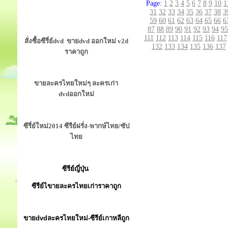
Page:
1
2
3
4
5
6
7
8
9
10
1
31
32
33
34
35
36
37
38
3
59
60
61
62
63
64
65
66
6
87
88
89
90
91
92
93
94
95
111
112
113
114
115
116
117
สั่งซื้อซีรี่ย์dvd ขายdvd ออกใหม่ v2d
132
133
134
135
136
137
ราคาถูก
ขายละครไทยใหม่ๆ ละครเก่า
dvdออกใหม่
ซีรี่ย์ใหม่2014 ซีรีย์ฝรั่ง-พากษ์ไทย/ซัป
ไทย
ซีรีย์ญี่ปุ่น
ซีรีย์ไขายละครไทยเก่าราคาถูก
ขายdvdละครไทยใหม่-ซีรีย์เกาหลีถูก