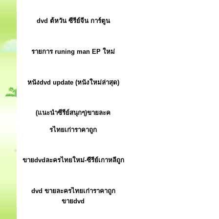
dvd ต้หวัน ซีรีย์จีน การ์ตูน
รายการ runing man EP ใหม่
หนังdvd update (หนังใหม่ล่าสุด)
(แนะนำซีรีย์สนุกๆ)ขายละค
รไทยเก่าราคาถูก
ขายdvdละครไทยใหม่-ซีรีย์เกาหลีถูก
dvd ขายละครไทยเก่าราคาถูก
ขายdvd