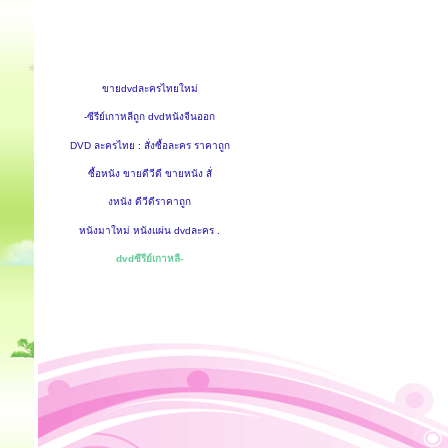
ขายdvdละครไทยใหม่
-ซีรีย์เกาหลีถูก dvdหนังจีนออก
DVD ละครไทย : สั่งซื้อละคร ราคาถูก
ซื้อหนัง ขายดีวีดี ขายหนัง สั่
งหนัง ดีวีดีราคาถูก
หนังมาใหม่ หนังแผ่น dvdละคร .
dvdซีรีย์เกาหลี-