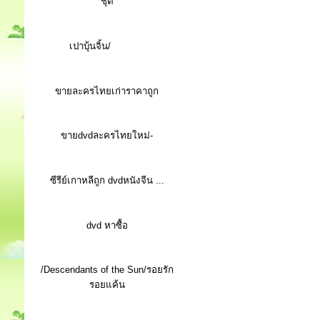
ชุด
เปาบุ้นจิ้น/
ขายละครไทยเก่าราคาถูก
ขายdvdละครไทยใหม่-
ซีรีย์เกาหลีถูก dvdหนังจีน ...
d
vd หาซื้อ
/Descendants of the Sun/รอยรัก
รอยแค้น