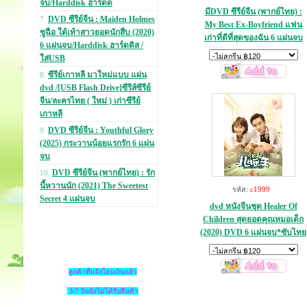
จบ/Harddisk ฮาร์ดด
มีDVD ซีรีย์จีน (พากย์ไทย) :
DVD ซีรีย์จีน : Maiden Holmes
7.
My Best Ex-Boyfriend แฟน
ซูฉือ ใต้เท้าสาวยอดนักสืบ (2020)
เก่าที่ดีที่สุดของฉัน 6 แผ่นจบ
6 แผ่นจบ/Harddisk ฮาร์ดดิส /
ใส่USB
ซีรีย์เกาหลี มาใหม่แบบ แผ่น
8.
dvd /[USB Flash Drive]ซีรีส์ซีรีย์
จีน/ละครไทย ( ใหม่ ) เก่าซีรีย์
เกาหลี
DVD ซีรีย์จีน : Youthful Glory
9.
(2025) กระวานน้อยแรกรัก 6 แผ่น
จบ
DVD ซีรีย์จีน (พากย์ไทย) : รัก
10.
นี้หวานนัก (2021) The Sweetest
รหัส:
c1999
Secret 4 แผ่นจบ
dvd หนังจีนชุด Healer Of
Children สุดยอดคุณหมอเด็ก
(2020) DVD 6 แผ่นจบ*ซับไทย
ลูกค้าที่แจ้งโอนเงินแล้ว
3-7 วันยังไม่ได้รับสินค้า