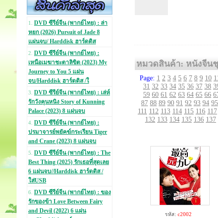
DVD ซีรีย์จีน (พากย์ไทย) : ล่า
1.
หยก (2026) Pursuit of Jade 8
แผ่นจบ/ Harddisk ฮาร์ดดิส
DVD ซีรีย์จีน (พากย์ไทย) :
2.
หมวดสินค้า: หนังจีนชุ
เหนือเมฆาชะตาลิขิต (2023) My
Journey to You 5 แผ่น
Page:
1
2
3
4
5
6
7
8
9
10
1
จบ/Harddisk ฮาร์ดดิส /ใ
31
32
33
34
35
36
37
38
3
DVD ซีรีย์จีน (พากย์ไทย) : เล่ห์
3.
59
60
61
62
63
64
65
66
6
รักวังคุนหนิง Story of Kunning
87
88
89
90
91
92
93
94
95
111
112
113
114
115
116
117
Palace (2023) 8 แผ่นจบ
132
133
134
135
136
137
DVD ซีรีย์จีน (พากย์ไทย) :
4.
ปรมาจารย์พยัคฆ์กระเรียน Tiger
and Crane (2023) 8 แผ่นจบ
DVD ซีรีย์จีน (พากย์ไทย) : The
5.
Best Thing (2025) รักเธอที่สุดเลย
6 แผ่นจบ//Harddisk ฮาร์ดดิส /
ใส่USB
DVD ซีรีย์จีน (พากย์ไทย) : ของ
6.
รักของข้า Love Between Fairy
and Devil (2022) 6 แผ่น
รหัส:
c2002