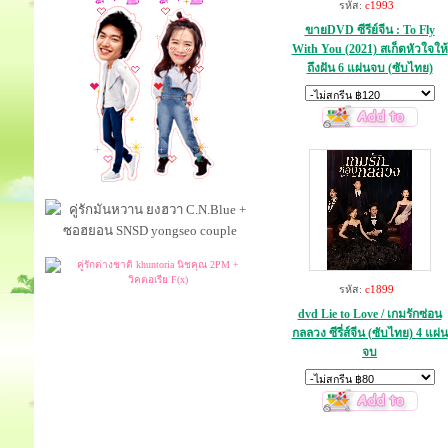
รหัส:
c1993
ขายDVD ซีรีย์จีน : To Fly
With You (2021) สเก็ตหัวใจให้
ถึงฝัน 6 แผ่นจบ (ซับไทย)
รหัส:
c1899
dvd Lie to Love / เกมรักซ่อน
กลลวง ซีรี่ส์จีน (ซับไทย) 4 แผ่น
จบ