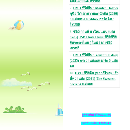
จบ/Harddisk ฮาร์ดด
DVD ซีรีย์จีน : Maiden Holmes
7.
ซูฉือ ใต้เท้าสาวยอดนักสืบ (2020)
6 แผ่นจบ/Harddisk ฮาร์ดดิส /
ใส่USB
ซีรีย์เกาหลี มาใหม่แบบ แผ่น
8.
dvd /[USB Flash Drive]ซีรีส์ซีรีย์
จีน/ละครไทย ( ใหม่ ) เก่าซีรีย์
เกาหลี
DVD ซีรีย์จีน : Youthful Glory
9.
(2025) กระวานน้อยแรกรัก 6 แผ่น
จบ
DVD ซีรีย์จีน (พากย์ไทย) : รัก
10.
นี้หวานนัก (2021) The Sweetest
Secret 4 แผ่นจบ
ลูกค้าที่แจ้งโอนเงินแล้ว
3-7 วันยังไม่ได้รับสินค้า