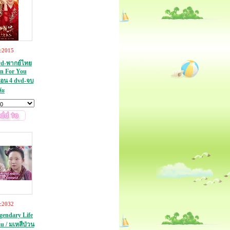
c2015
dvd-พากย์ไทย
en For You
อน 4 dvd-จบ
่ะ
c2032
gendary Life
u / มเหสีป่วน