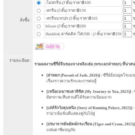
-ไม่สกรีน (
5ชิ้น
) ราคา฿100
ช
-สกรีน (
5ชิ้น
) ราคา฿150
ช
-สกรีนบวกปก (
5ชิ้น
) ราคา฿165
ช
สั่งซื้อ :
b0xset (
5ชิ้น
) ราคา฿200
ช
Harddisk ฮาร์ดดิส /ใส่USB : (
1ชิ้น
) ราคา฿359
ช
รายละเอียด :
รวมผลงานซีรี่ย์จีนของจางหลิงเฮ่อ (พระเอกล่าหยก) ที่น่าส
[
ล่าหยก (Pursuit of Jade, 2026)
]
- ซีรี่ย์ย้อนยุคโรแม
เรื่องราวความรักและการต่อสู้
[
เหนือเมฆาชะตาลิขิต (My Journey to You, 2023)
]
- 
มิตรภาพ/สืบสวนที่ได้รับความนิยมมาก
[
เล่ห์รักวังคุนหนิง (Story of Kunning Palace, 2023)
]
-
ราม่าเข้มข้นที่แสดงคู่กับไป๋ลู่
[
ปรมาจารย์พยัคฆ์กระเรียน (Tiger and Crane, 2023)
แฟนตาซีผจญภัย