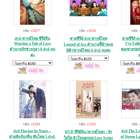
รหัส:
c2017
รหัส:
c2016
รหัส:
dvd-พากย์ไทย ซีรี่ย์จีน
ขายซีรีย์ dvd-พากย์ไทย
ขายซีรีย์ 
Weaving a Tale of Love
I’ve Fall
Legend of Ace ตำนานขี้ข้าทะลุ
ตำนานรักช่างภูษา 8 dvd-จบ
คุณชายรอก่
มิติ (พากย์ไทย) 6 dvd-จบค่ะ
ค่ะ
ค
รหัส:
c2104
รหัส:
c2103
รหัส:
dvd Flavour its Yours –
dvd The Le
DVD ซีรีย์จีน (พากย์ไทย) : รัก
สายลับจับกลิ่น ซับไทย 5 dvd-
of Queen La
ใสใส หัวใจนอกบท Love Script