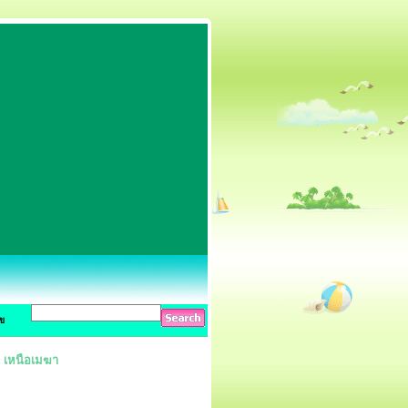
ข
 : เหนือเมฆา