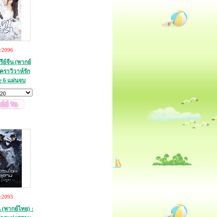
c2096
ย์จีน (พากย์
คราวิวาห์รัก
 6 แผ่นจบ
c2093
น (พากย์ไทย) :