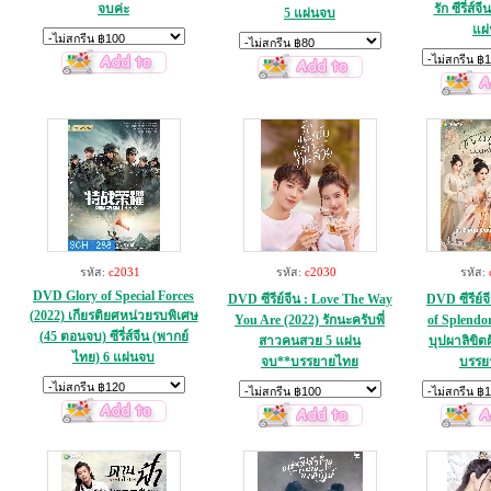
จบค่ะ
รัก ซีรี่ส์จ
5 แผ่นจบ
แผ
รหัส:
c2031
รหัส:
c2030
รหัส:
DVD Glory of Special Forces
DVD ซีรีย์จีน : Love The Way
DVD ซีรีย์จ
(2022) เกียรติยศหน่วยรบพิเศษ
You Are (2022) รักนะครับพี่
of Splendo
(45 ตอนจบ) ซีรี่ส์จีน (พากย์
สาวคนสวย 5 แผ่น
บุปผาลิขิต
ไทย) 6 แผ่นจบ
จบ**บรรยายไทย
บรรย