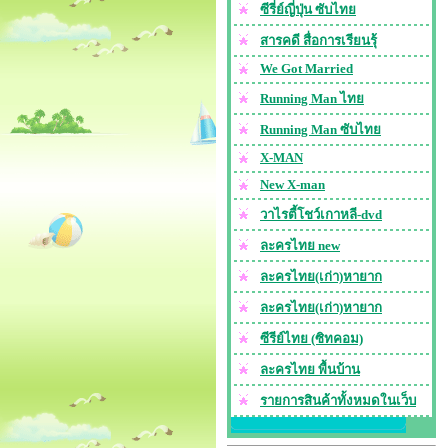
ซีรี่ย์ญี่ปุ่น ซับไทย
สารคดี สื่อการเรียนรุ้
We Got Married
Running Man ไทย
Running Man ซับไทย
X-MAN
New X-man
วาไรตี้โชว์เกาหลี-dvd
ละครไทย new
ละครไทย(เก่า)หายาก
ละครไทย(เก่า)หายาก
ซีรีย์ไทย (ซิทคอม)
ละครไทย พื้นบ้าน
รายการสินค้าทั้งหมดในเว็บ