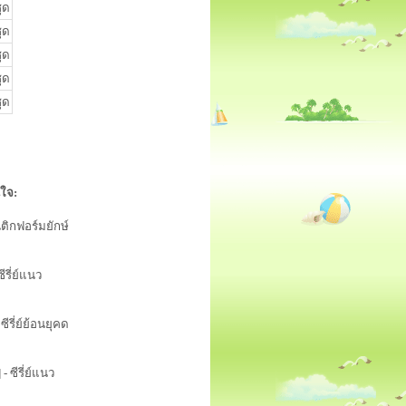
ุด
ุด
ุด
ุด
ุด
นใจ:
นติกฟอร์มยักษ์
ซีรี่ย์แนว
 ซีรี่ย์ย้อนยุคด
]
- ซีรี่ย์แนว