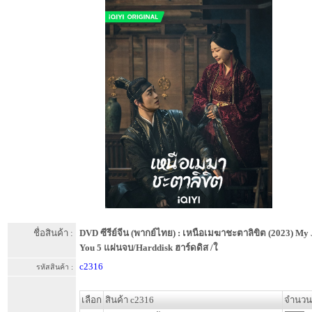
ชื่อสินค้า :
DVD ซีรีย์จีน (พากย์ไทย) : เหนือเมฆาชะตาลิขิต (2023) My 
You 5 แผ่นจบ/Harddisk ฮาร์ดดิส /ใ
c2316
รหัสสินค้า :
เลือก
สินค้า c2316
จำนวน