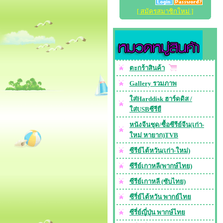
[ สมัครสมาชิกใหม่ ]
ตะกร้าสินค้า
Gallery รวมภาพ
ใส่Harddisk ฮาร์ดดิส /
ใส่USBซีรียื
หนังจีนชุด/ซื้อซีรีย์จีน(เก่า-
ใหม่ หายาก)TVB
ซีรีย์ไต้หวัน(เก่า-ใหม่)
ซีรีย์เกาหลี(พากษ์ไทย)
ซีรีย์เกาหลี (ซับไทย)
ซีรี่ย์ไต้หวัน พากย์ไทย
ซีรี่ย์ญี่ปุ่น พากษ์ไทย