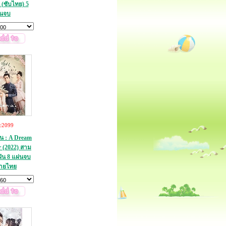
ีน (ซับไทย) 5
่นจบ
c2099
ีน : A Dream
r (2022) สาม
ฝัน 8 แผ่นจบ
ายไทย