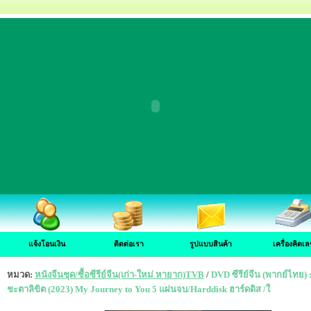
แจ้งโอนเงิน
ติดต่อเรา
รูปแบบสินค้า
เครื่องคิดเล
หมวด:
หนังจีนชุด/ซื้อซีรีย์จีน(เก่า-ใหม่ หายาก)TVB
/
DVD ซีรีย์จีน (พากย์ไทย)
ชะตาลิขิต (2023) My Journey to You 5 แผ่นจบ/Harddisk ฮาร์ดดิส /ใ