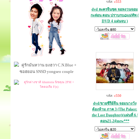
รหัส:
c553
dvd ละครจีนชุด จอหงวนจอม
กะล่อน ตอน ปราบกบฏแม่ทัพ (
DVD 4 แผ่นจบ )
รหัส:
c550
dvd/ขายซีรีย์จีน จอมนางวัง
ต้องห้าม ภาค 3 (The Palace:
the Lost Daughter)(แผ่นที่ 6 /
ตอน21-24)new***