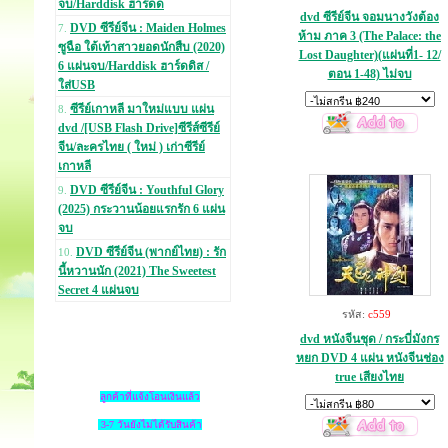
จบ/Harddisk ฮาร์ดด
dvd ซีรีย์จีน จอมนางวังต้อง
DVD ซีรีย์จีน : Maiden Holmes
7.
ห้าม ภาค 3 (The Palace: the
ซูฉือ ใต้เท้าสาวยอดนักสืบ (2020)
Lost Daughter)(แผ่นที่1- 12/
6 แผ่นจบ/Harddisk ฮาร์ดดิส /
ตอน 1-48) ไม่จบ
ใส่USB
ซีรีย์เกาหลี มาใหม่แบบ แผ่น
8.
dvd /[USB Flash Drive]ซีรีส์ซีรีย์
จีน/ละครไทย ( ใหม่ ) เก่าซีรีย์
เกาหลี
DVD ซีรีย์จีน : Youthful Glory
9.
(2025) กระวานน้อยแรกรัก 6 แผ่น
จบ
DVD ซีรีย์จีน (พากย์ไทย) : รัก
10.
นี้หวานนัก (2021) The Sweetest
Secret 4 แผ่นจบ
รหัส:
c559
dvd หนังจีนชุด / กระบี่มังกร
หยก DVD 4 แผ่น หนังจีนช่อง
true เสียงไทย
ลูกค้าที่แจ้งโอนเงินแล้ว
3-7 วันยังไม่ได้รับสินค้า