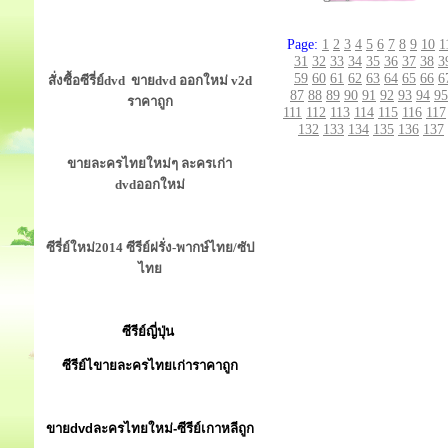
Page:
1
2
3
4
5
6
7
8
9
10
1
31
32
33
34
35
36
37
38
3
59
60
61
62
63
64
65
66
6
สั่งซื้อซีรี่ย์dvd ขายdvd ออกใหม่ v2d
87
88
89
90
91
92
93
94
95
ราคาถูก
111
112
113
114
115
116
117
132
133
134
135
136
137
ขายละครไทยใหม่ๆ ละครเก่า
dvdออกใหม่
ซีรี่ย์ใหม่2014 ซีรีย์ฝรั่ง-พากษ์ไทย/ซัป
ไทย
ซีรีย์ญี่ปุ่น
ซีรีย์ไขายละครไทยเก่าราคาถูก
ขายdvdละครไทยใหม่-ซีรีย์เกาหลีถูก