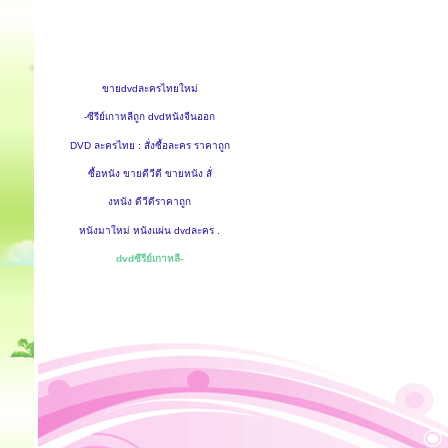
ขายdvdละครไทยใหม่
-ซีรีย์เกาหลีถูก dvdหนังจีนออก
DVD ละครไทย : สั่งซื้อละคร ราคาถูก
ซื้อหนัง ขายดีวีดี ขายหนัง สั่
งหนัง ดีวีดีราคาถูก
หนังมาใหม่ หนังแผ่น dvdละคร .
dvdซีรีย์เกาหลี-