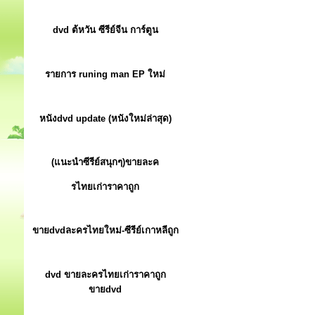
dvd ต้หวัน ซีรีย์จีน การ์ตูน
รายการ runing man EP ใหม่
หนังdvd update (หนังใหม่ล่าสุด)
(แนะนำซีรีย์สนุกๆ)ขายละค
รไทยเก่าราคาถูก
ขายdvdละครไทยใหม่-ซีรีย์เกาหลีถูก
dvd ขายละครไทยเก่าราคาถูก
ขายdvd