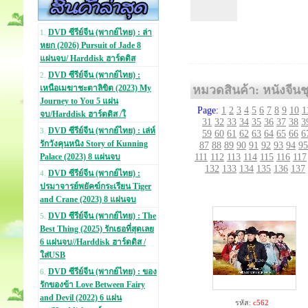
DVD ซีรีย์จีน (พากย์ไทย) : ล่า
1.
หยก (2026) Pursuit of Jade 8
แผ่นจบ/ Harddisk ฮาร์ดดิส
DVD ซีรีย์จีน (พากย์ไทย) :
2.
หมวดสินค้า: หนังจีนชุ
เหนือเมฆาชะตาลิขิต (2023) My
Journey to You 5 แผ่น
Page:
1
2
3
4
5
6
7
8
9
10
1
จบ/Harddisk ฮาร์ดดิส /ใ
31
32
33
34
35
36
37
38
3
DVD ซีรีย์จีน (พากย์ไทย) : เล่ห์
3.
59
60
61
62
63
64
65
66
6
รักวังคุนหนิง Story of Kunning
87
88
89
90
91
92
93
94
95
111
112
113
114
115
116
117
Palace (2023) 8 แผ่นจบ
132
133
134
135
136
137
DVD ซีรีย์จีน (พากย์ไทย) :
4.
ปรมาจารย์พยัคฆ์กระเรียน Tiger
and Crane (2023) 8 แผ่นจบ
DVD ซีรีย์จีน (พากย์ไทย) : The
5.
Best Thing (2025) รักเธอที่สุดเลย
6 แผ่นจบ//Harddisk ฮาร์ดดิส /
ใส่USB
DVD ซีรีย์จีน (พากย์ไทย) : ของ
6.
รักของข้า Love Between Fairy
and Devil (2022) 6 แผ่น
รหัส:
c562