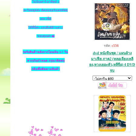
ไม่นับเสาร์-อาทิตย์ แ
ละวันหยุดค่ะ ติดต่อขอรับเลขพัสดุ
ems เช็ค
ได้ที่นี่ค่ะ แถบลิงค์ด้านล่าง
ขอบคุณค่ะ�
รหัส:
c556
รอรับสินค้าหลังจากโอนเงิน 3-7 วัน
dvd หนังจีนชุด / แผนล้าง
มาเฟีย ภาค2 (หลอเจียงเหลี
หากเกินกำหนด
กรุณาติดต่อ
ยง,หวงเยอะหัว,หลีจือ) 4 DVD
กลับเพื่อติดตามสินค้า
จบ