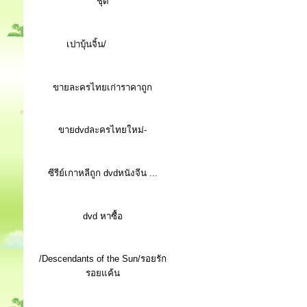
ชุด
เปาบุ้นจิ้น/
ขายละครไทยเก่าราคาถูก
ขายdvdละครไทยใหม่-
ซีรีย์เกาหลีถูก dvdหนังจีน ...
d
vd หาซื้อ
/Descendants of the Sun/รอยรัก
รอยแค้น