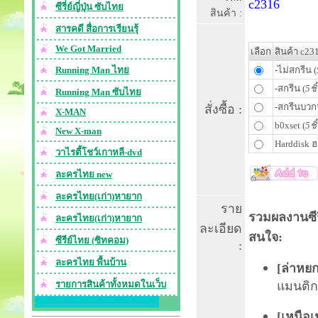
c2316
ซีรี่ย์ญี่ปุ่น ซับไทย
สินค้า :
สารคดี สื่อการเรียนรุ้
We Got Married
เลือก
สินค้า c23
Running Man ไทย
-ไม่สกรีน (
-สกรีน (
5ชิ
Running Man ซับไทย
-สกรีนบวก
สั่งซื้อ :
X-MAN
b0xset (
5ชิ
New X-man
Harddisk ฮ
วาไรตี้โชว์เกาหลี-dvd
ละครไทย new
ละครไทย(เก่า)หายาก
ราย
รวมผลงานซีรี
ละครไทย(เก่า)หายาก
ละเอียด
สนใจ:
ซีรีย์ไทย (ซิทคอม)
:
ละครไทย พื้นบ้าน
[
ล่าหยก
รายการสินค้าทั้งหมดในเว็บ
แมนติกฟ
[
เหนือเ