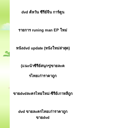
dvd ต้หวัน ซีรีย์จีน การ์ตูน
รายการ runing man EP ใหม่
หนังdvd update (หนังใหม่ล่าสุด)
(แนะนำซีรีย์สนุกๆ)ขายละค
รไทยเก่าราคาถูก
ขายdvdละครไทยใหม่-ซีรีย์เกาหลีถูก
dvd ขายละครไทยเก่าราคาถูก
ขายdvd