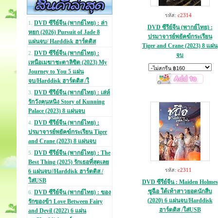
รหัส:
c2314
DVD ซีรีย์จีน (พากย์ไทย) : ล่า
1.
DVD ซีรีย์จีน (พากย์ไทย) :
หยก (2026) Pursuit of Jade 8
ปรมาจารย์พยัคฆ์กระเรียน
แผ่นจบ/ Harddisk ฮาร์ดดิส
Tiger and Crane (2023) 8 แผ่น
DVD ซีรีย์จีน (พากย์ไทย) :
2.
จบ
เหนือเมฆาชะตาลิขิต (2023) My
Journey to You 5 แผ่น
จบ/Harddisk ฮาร์ดดิส /ใ
DVD ซีรีย์จีน (พากย์ไทย) : เล่ห์
3.
รักวังคุนหนิง Story of Kunning
Palace (2023) 8 แผ่นจบ
DVD ซีรีย์จีน (พากย์ไทย) :
4.
ปรมาจารย์พยัคฆ์กระเรียน Tiger
and Crane (2023) 8 แผ่นจบ
DVD ซีรีย์จีน (พากย์ไทย) : The
5.
Best Thing (2025) รักเธอที่สุดเลย
รหัส:
c2311
6 แผ่นจบ//Harddisk ฮาร์ดดิส /
ใส่USB
DVD ซีรีย์จีน : Maiden Holmes
ซูฉือ ใต้เท้าสาวยอดนักสืบ
DVD ซีรีย์จีน (พากย์ไทย) : ของ
6.
(2020) 6 แผ่นจบ/Harddisk
รักของข้า Love Between Fairy
ฮาร์ดดิส /ใส่USB
and Devil (2022) 6 แผ่น