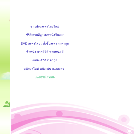
ขายdvdละครไทยใหม่
-ซีรีย์เกาหลีถูก dvdหนังจีนออก
DVD ละครไทย : สั่งซื้อละคร ราคาถูก
ซื้อหนัง ขายดีวีดี ขายหนัง สั่
งหนัง ดีวีดีราคาถูก
หนังมาใหม่ หนังแผ่น dvdละคร .
dvdซีรีย์เกาหลี-