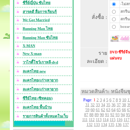
ซีรี่ย์ญี่ปุ่น ซับไทย
-ไม่สก
สกรีน
สารคดี สื่อการเรียนรุ้
สั่งซื้อ :
สกรีน
We Got Married
boxset
Running Man ไทย
Running Man ซับไทย
X-MAN
DVD ซีรีย์จ
ราย
New X-man
แผ่นจบ
ละเอียด :
วาไรตี้โชว์เกาหลี-dvd
ละครไทย new
ละครไทย(เก่า)หายาก
ละครไทย(เก่า)หายาก
หมวดสินค้า: หนังจีนชุ
ซีรีย์ไทย (ซิทคอม)
Page:
1
2
3
4
5
6
7
8
9
10
1
31
32
33
34
35
36
37
38
3
ละครไทย พื้นบ้าน
59
60
61
62
63
64
65
66
6
87
88
89
90
91
92
93
94
95
รายการสินค้าทั้งหมดในเว็บ
111
112
113
114
115
116
117
132
133
134
135
136
137