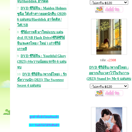
จบ/Harddisk ฮาร์ดด
DVD ซีรีย์จีน : Maiden Holmes
7.
ซูฉือ ใต้เท้าสาวยอดนักสืบ (2020)
6 แผ่นจบ/Harddisk ฮาร์ดดิส /
ใส่USB
ซีรีย์เกาหลี มาใหม่แบบ แผ่น
8.
dvd /[USB Flash Drive]ซีรีส์ซีรีย์
จีน/ละครไทย ( ใหม่ ) เก่าซีรีย์
เกาหลี
DVD ซีรีย์จีน : Youthful Glory
9.
รหัส:
c2308
(2025) กระวานน้อยแรกรัก 6 แผ่น
จบ
DVD ซีรีย์จีน (พากย์ไทย) :
อยากเก็บเวลาไว้ในวันวาน
DVD ซีรีย์จีน (พากย์ไทย) : รัก
10.
(2023) Stand by Me 6 แผ่นจบ
นี้หวานนัก (2021) The Sweetest
Secret 4 แผ่นจบ
ลูกค้าที่แจ้งโอนเงินแล้ว
3-7 วันยังไม่ได้รับสินค้า