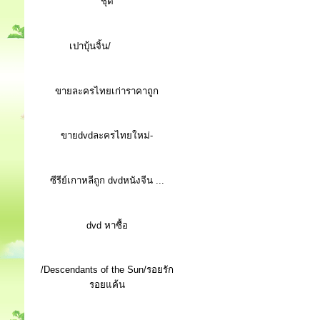
ชุด
เปาบุ้นจิ้น/
ขายละครไทยเก่าราคาถูก
ขายdvdละครไทยใหม่-
ซีรีย์เกาหลีถูก dvdหนังจีน ...
d
vd หาซื้อ
/Descendants of the Sun/รอยรัก
รอยแค้น