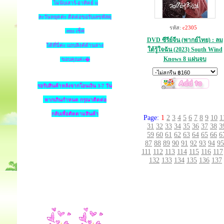
ไม่นับเสาร์-อาทิตย์ แ
ละวันหยุดค่ะ ติดต่อขอรับเลขพัสดุ
รหัส:
c2305
ems เช็ค
DVD ซีรีย์จีน (พากย์ไทย) : ลม
ได้ที่นี่ค่ะ แถบลิงค์ด้านล่าง
ใต้รู้ใจฉัน (2023) South Wind
Knows 8 แผ่นจบ
ขอบคุณค่ะ�
รอรับสินค้าหลังจากโอนเงิน 3-7 วัน
หากเกินกำหนด
กรุณาติดต่อ
กลับเพื่อติดตามสินค้า
Page:
1
2
3
4
5
6
7
8
9
10
1
31
32
33
34
35
36
37
38
3
59
60
61
62
63
64
65
66
6
87
88
89
90
91
92
93
94
95
111
112
113
114
115
116
117
132
133
134
135
136
137