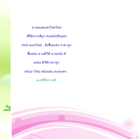
ขายdvdละครไทยใหม่
-ซีรีย์เกาหลีถูก dvdหนังจีนออก
DVD ละครไทย : สั่งซื้อละคร ราคาถูก
ซื้อหนัง ขายดีวีดี ขายหนัง สั่
งหนัง ดีวีดีราคาถูก
หนังมาใหม่ หนังแผ่น dvdละคร .
dvdซีรีย์เกาหลี-