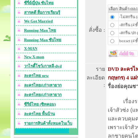
ซีรี่ย์ญี่ปุ่น ซับไทย
เลือก
สินค้า thh
สารคดี สื่อการเรียนรุ้
-ไม่สกรีน (
We Got Married
-สกรีน (
4ชิ
สั่งซื้อ :
Running Man ไทย
-สกรีน ปก 
Running Man ซับไทย
boxset (
4ชิ
X-MAN
New X-man
วาไรตี้โชว์เกาหลี-dvd
ราย
DVD ละครไทย
ละครไทย new
ละเอียด
กฤษกร) 4 แผ
:
ละครไทย(เก่า)หายาก
รื่องย่อคุณช
ละครไทย(เก่า)หายาก
เรื่องราว
ซีรีย์ไทย (ซิทคอม)
เจ้าสัวซ่ง (แท
ละครไทย พื้นบ้าน
และควบคุมคน
รายการสินค้าทั้งหมดในเว็บ
เพราะเจ้าสัวซ
ลูกชายคนโตข