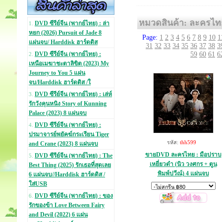
หมวดสินค้า: ละครไท
DVD ซีรีย์จีน (พากย์ไทย) : ล่า
1.
หยก (2026) Pursuit of Jade 8
Page:
1
2
3
4
5
6
7
8
9
10
1
แผ่นจบ/ Harddisk ฮาร์ดดิส
31
32
33
34
35
36
37
38
3
59
60
61
6
DVD ซีรีย์จีน (พากย์ไทย) :
2.
เหนือเมฆาชะตาลิขิต (2023) My
Journey to You 5 แผ่น
จบ/Harddisk ฮาร์ดดิส /ใ
DVD ซีรีย์จีน (พากย์ไทย) : เล่ห์
3.
รักวังคุนหนิง Story of Kunning
Palace (2023) 8 แผ่นจบ
DVD ซีรีย์จีน (พากย์ไทย) :
4.
ปรมาจารย์พยัคฆ์กระเรียน Tiger
รหัส:
thh599
and Crane (2023) 8 แผ่นจบ
ขายDVD ละครไทย : มือปราบ
DVD ซีรีย์จีน (พากย์ไทย) : The
5.
เหยี่ยวดำ (นิว วงศกร + ตูน
Best Thing (2025) รักเธอที่สุดเลย
พิมพ์ปวีณ์) 4 แผ่นจบ
6 แผ่นจบ//Harddisk ฮาร์ดดิส /
ใส่USB
DVD ซีรีย์จีน (พากย์ไทย) : ของ
6.
รักของข้า Love Between Fairy
and Devil (2022) 6 แผ่น