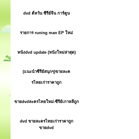
dvd ต้หวัน ซีรีย์จีน การ์ตูน
รายการ runing man EP ใหม่
หนังdvd update (หนังใหม่ล่าสุด)
(แนะนำซีรีย์สนุกๆ)ขายละค
รไทยเก่าราคาถูก
ขายdvdละครไทยใหม่-ซีรีย์เกาหลีถูก
dvd ขายละครไทยเก่าราคาถูก
ขายdvd