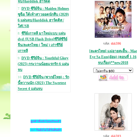
จบ/Harddisk ฮาร์ดด
DVD ซีรีย์จีน : Maiden Holmes
7.
ซูฉือ ใต้เท้าสาวยอดนักสืบ (2020)
6 แผ่นจบ/Harddisk ฮาร์ดดิส /
ใส่USB
ซีรีย์เกาหลี มาใหม่แบบ แผ่น
8.
dvd /[USB Flash Drive]ซีรีส์ซีรีย์
รหัส:
thh596
จีน/ละครไทย ( ใหม่ ) เก่าซีรีย์
เกาหลี
[ละครไทย] แม่อายสะอื้น - Mae
Eye Sa Eun(อ๋อม) (ตอนที่ 1-16
DVD ซีรีย์จีน : Youthful Glory
9.
จบเรื่อง)**new2018
(2025) กระวานน้อยแรกรัก 6 แผ่น
จบ
DVD ซีรีย์จีน (พากย์ไทย) : รัก
10.
นี้หวานนัก (2021) The Sweetest
Secret 4 แผ่นจบ
ลูกค้าที่แจ้งโอนเงินแล้ว
3-7 วันยังไม่ได้รับสินค้า
รหัส:
thh593