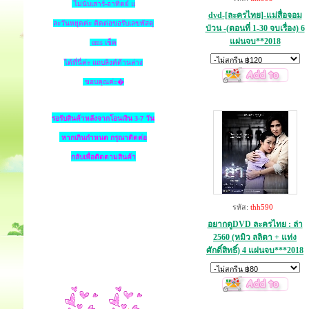
ไม่นับเสาร์-อาทิตย์ แ
dvd-[ละครไทย]-แม่สื่อจอม
ละวันหยุดค่ะ ติดต่อขอรับเลขพัสดุ
ป่วน -(ตอนที่ 1-30 จบเรื่อง) 6
แผ่นจบ**2018
ems เช็ค
ได้ที่นี่ค่ะ แถบลิงค์ด้านล่าง
ขอบคุณค่ะ�
รอรับสินค้าหลังจากโอนเงิน 3-7 วัน
หากเกินกำหนด
กรุณาติดต่อ
กลับเพื่อติดตามสินค้า
รหัส:
thh590
อยากดูDVD ละครไทย : ล่า
2560 (หมิว ลลิตา + แท่ง
ศักดิ์สิทธิ์) 4 แผ่นจบ***2018