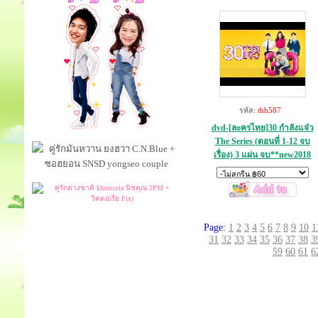
รหัส:
thh587
dvd-[ละครไทย]30 กำลังแจ๋ว
The Series (ตอนที่ 1-12 จบ
เรื่อง) 3 แผ่น จบ**new2018
Page:
1
2
3
4
5
6
7
8
9
10
1
31
32
33
34
35
36
37
38
3
59
60
61
6