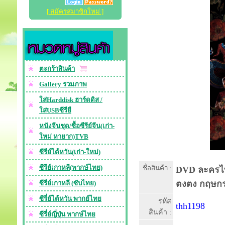
[ สมัครสมาชิกใหม่ ]
ตะกร้าสินค้า
Gallery รวมภาพ
ใส่Harddisk ฮาร์ดดิส /
ใส่USBซีรียื
หนังจีนชุด/ซื้อซีรีย์จีน(เก่า-
ใหม่ หายาก)TVB
ซีรีย์ไต้หวัน(เก่า-ใหม่)
ซีรีย์เกาหลี(พากษ์ไทย)
ชื่อสินค้า :
DVD ละครไท
ตงตง กฤษกร
ซีรีย์เกาหลี (ซับไทย)
ซีรี่ย์ไต้หวัน พากย์ไทย
รหัส
thh1198
สินค้า :
ซีรี่ย์ญี่ปุ่น พากษ์ไทย