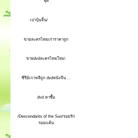
ชุด
เปาบุ้นจิ้น/
ขายละครไทยเก่าราคาถูก
ขายdvdละครไทยใหม่-
ซีรีย์เกาหลีถูก dvdหนังจีน ...
d
vd หาซื้อ
/Descendants of the Sun/รอยรัก
รอยแค้น