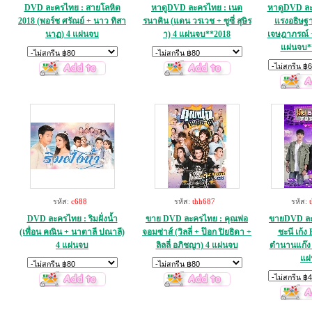
DVD ละครไทย : สายโลหิต
หาดูDVD ละครไทย : เนต
หาดูDVD ละ
2018 (พอร์ช ศรัณย์ + นาว ทิสา
รนาคิน (แดน วรเวช + ซูซี่ สุษิร
แรงอธิษฐาน
นาฏ) 4 แผ่นจบ
า) 4 แผ่นจบ**2018
เจษฎาภรณ์ +
แผ่นจบ*
รหัส:
c688
รหัส:
thh687
รหัส:
DVD ละครไทย : ริมฝั่งน้ำ
ขาย DVD ละครไทย : คุณพ่อ
ขายDVD ละค
(เพื่อน คณิน + นาตาลี ปณาลี)
จอมซ่าส์ (วิลลี่ + ป๊อก ปิยธิดา +
ชะนี เก้ง 
4 แผ่นจบ
ลิลลี่ อภิชญา) 4 แผ่นจบ
ตำนานแก๊ง 
แผ