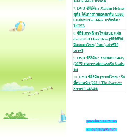
จบ/Harddisk ฮาร์ดด
DVD ซีรีย์จีน : Maiden Holmes
7.
ซูฉือ ใต้เท้าสาวยอดนักสืบ (2020)
6 แผ่นจบ/Harddisk ฮาร์ดดิส /
ใส่USB
ซีรีย์เกาหลี มาใหม่แบบ แผ่น
8.
dvd /[USB Flash Drive]ซีรีส์ซีรีย์
จีน/ละครไทย ( ใหม่ ) เก่าซีรีย์
เกาหลี
DVD ซีรีย์จีน : Youthful Glory
9.
(2025) กระวานน้อยแรกรัก 6 แผ่น
จบ
DVD ซีรีย์จีน (พากย์ไทย) : รัก
10.
นี้หวานนัก (2021) The Sweetest
Secret 4 แผ่นจบ
ลูกค้าที่แจ้งโอนเงินแล้ว
3-7 วันยังไม่ได้รับสินค้า