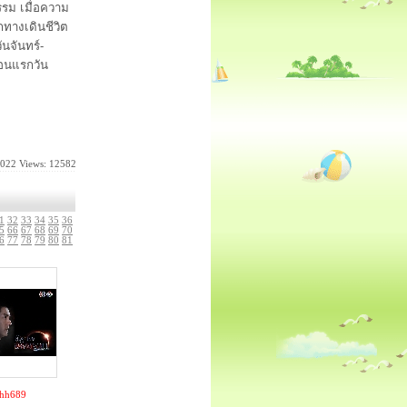
รม เมื่อความ
กทางเดินชีวิต
นจันทร์-
ตอนแรกวัน
2022
Views: 12582
1
32
33
34
35
36
5
66
67
68
69
70
6
77
78
79
80
81
thh689