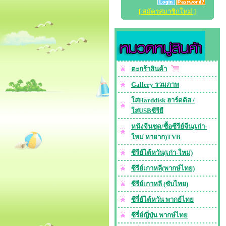
[ สมัครสมาชิกใหม่ ]
ตะกร้าสินค้า
Gallery รวมภาพ
ใส่Harddisk ฮาร์ดดิส /
ใส่USBซีรียื
หนังจีนชุด/ซื้อซีรีย์จีน(เก่า-
ใหม่ หายาก)TVB
ซีรีย์ไต้หวัน(เก่า-ใหม่)
ซีรีย์เกาหลี(พากษ์ไทย)
ซีรีย์เกาหลี (ซับไทย)
ซีรี่ย์ไต้หวัน พากย์ไทย
ซีรี่ย์ญี่ปุ่น พากษ์ไทย