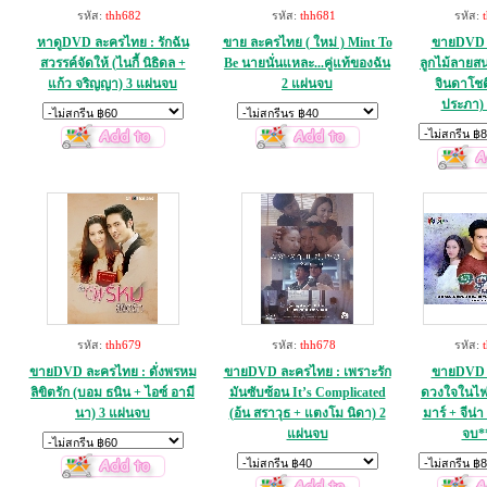
รหัส:
thh682
รหัส:
thh681
รหัส:
หาดูDVD ละครไทย : รักฉัน
ขาย ละครไทย ( ใหม่ ) Mint To
ขายDVD 
สวรรค์จัดให้ (ไนกี้ นิธิดล +
Be นายนั่นแหละ...คู่แท้ของฉัน
ลูกไม้ลายส
แก้ว จริญญา) 3 แผ่นจบ
2 แผ่นจบ
จินดาโชติ
ประภา) 
รหัส:
thh679
รหัส:
thh678
รหัส:
ขายDVD ละครไทย : ดั่งพรหม
ขายDVD ละครไทย : เพราะรัก
ขายDVD 
ลิขิตรัก (บอม ธนิน + ไอซ์ อามี
มันซับซ้อน It’s Complicated
ดวงใจในไฟ
นา) 3 แผ่นจบ
(อ้น สราวุธ + แตงโม นิดา) 2
มาร์ + จีน่า
แผ่นจบ
จบ*