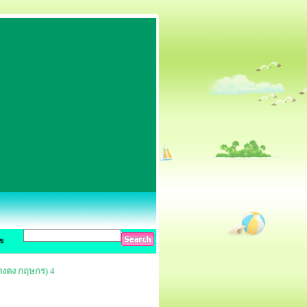
ข
ตงตง กฤษกร) 4