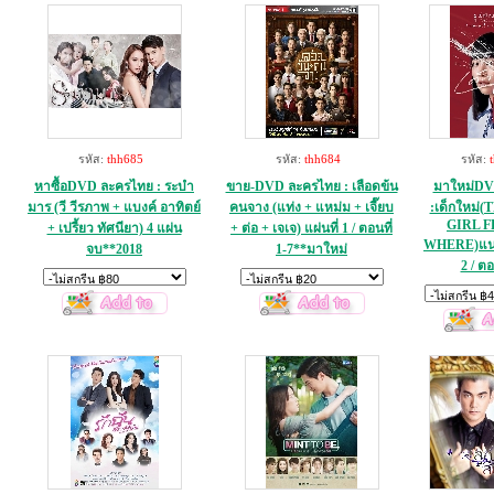
รหัส:
thh685
รหัส:
thh684
รหัส:
หาซื้อDVD ละครไทย : ระบำ
ขาย-DVD ละครไทย : เลือดข้น
มาใหม่DV
มาร (วี วีรภาพ + แบงค์ อาทิตย์
คนจาง (แท่ง + แหม่ม + เจี๊ยบ
:เด็กใหม่
GIRL 
+ เปรี้ยว ทัศนียา) 4 แผ่น
+ ต่อ + เจเจ) แผ่นที่ 1 / ตอนที่
WHERE)แนนโ
จบ**2018
1-7**มาใหม่
2 / ตอ