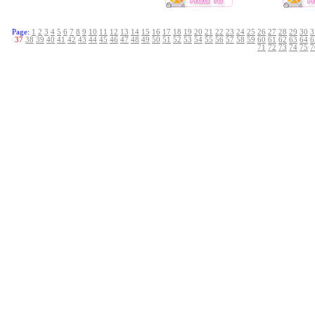
Page:
1
2
3
4
5
6
7
8
9
10
11
12
13
14
15
16
17
18
19
20
21
22
23
24
25
26
27
28
29
30
3
37
38
39
40
41
42
43
44
45
46
47
48
49
50
51
52
53
54
55
56
57
58
59
60
61
62
63
64
6
71
72
73
74
75
7