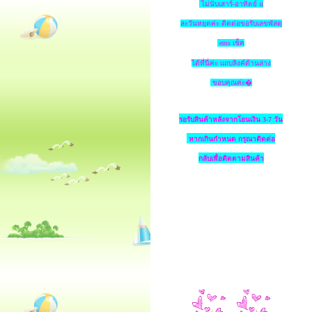
ไม่นับเสาร์-อาทิตย์ แ
ละวันหยุดค่ะ ติดต่อขอรับเลขพัสดุ
ems เช็ค
ได้ที่นี่ค่ะ แถบลิงค์ด้านล่าง
ขอบคุณค่ะ�
รอรับสินค้าหลังจากโอนเงิน 3-7 วัน
หากเกินกำหนด
กรุณาติดต่อ
กลับเพื่อติดตามสินค้า