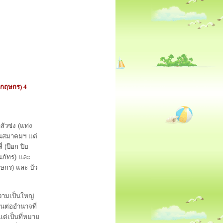
 กฤษกร) 4
วซ่ง (แท่ง
คนในสมาคมฯ แต่
่ (ป๊อก ปิย
นภัทร) และ
ฤษกร) และ บัว
ามเป็นใหญ่
นต่ออำนาจที่
แต่เป็นที่หมาย