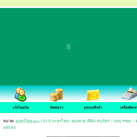
แจ้งโอนเงิน
ติดต่อเรา
รูปแบบสินค้า
เครื่องคิดเล
หมวด:
ละครไทย new
/
DVD ละครไทย : คุณชาย (ฟิล์ม ธนภัทร + แจม รชตะ + 
แผ่นจบ