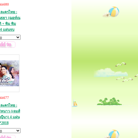
thh680
ละครไทย :
นธยา (ฌอห์ณ
 + พิม พิม
4 แผ่นจบ
thh677
ละครไทย :
หนาว (เจมส์
 ญีนา) 4 แผ่น
*2018