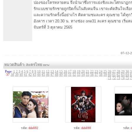
ปองของใครหลายคน จึงนำมาซึ่งการแย่งชิงและโศกนาฏกร
รักแบบชายรักชายถูกปิดกั้นในสังคมจีน เขาจะตัดสินใจเลือ
และความรักครั้งนี้อย่างไร ติดตามชมละคร คุณชาย ได้ทุกวั
อังคาร เวลา 20.30 น. ทางช่อง one31 ละคร คุณชาย เริ่ม
จันทร์ที่ 3 ตุลาคม 2565
07-12-
หมวดสินค้า: ละครไทย new
Page:
1
2
3
4
5
6
7
8
9
10
11
12
13
14
15
16
17
18
19
20
21
22
23
24
25
26
27
28
29
30
3
37
38
39
40
41
42
43
44
45
46
47
48
49
50
51
52
53
54
55
56
57
58
59
60
61
62
63
64
6
71
72
73
74
75
7
รหัส:
thh692
รหัส:
thh690
รหัส: