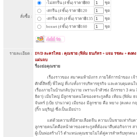
-ไม่สกรีน (
4ชิ้น
) ราคา฿80
ชุด
-สกรีน (
4ชิ้น
) ราคา฿120
ชุด
สั่งซื้อ :
-สกรีน ปก (
4ชิ้น
) ราคา฿135
ชุด
boxset (
4ชิ้น
) ราคา฿160
ชุด
รายละเอียด :
DVD ละครไทย : คุณชาย (ฟิล์ม ธนภัทร + แจม รชตะ + ตงตง
แผ่นจบ
รื่องย่อคุณชาย
เรื่องราวของ สมาคมห้ามังกร ภายใต้การนำของ เจ้าสั
ศักดิ์สิทธิ์) พี่ใหญ่ ที่เก่งทั้งการบริหารธุรกิจ และควบคุม
เรื่องภายในบ้านกลับวุ่นวาย เพราะเจ้าสัวซ่ง มีภรรยา 3 คน ลี
ธิดา) เมียใหญ่ มีลูกชายคนโตของตระกูลคือ เทียน (ฟิล์ม ธ
จันทร์ (เป้ย ปานวาด) เมียรอง มีลูกชาย คือ หยาง (ตงตง ก
(กิ๊ก มยุริญ) ซึ่งเป็นเมียบ่าว
แต่ด้วยความที่มีสายเลือดจีน ความเป็นชายเท่ากับคว
ลูกชายคนโตคือหน้าตาของตระกูลที่ต้องมาสืบต่อกิจการ สา
ผู้เป็นพ่อสร้างไว้ ตำแหน่งคุณชายไม่ได้คู่ควรสำหรับทุกคน 