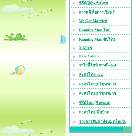
ซีรี่ย์ญี่ปุ่น ซับไทย
สารคดี สื่อการเรียนรุ้
We Got Married
Running Man ไทย
Running Man ซับไทย
X-MAN
New X-man
วาไรตี้โชว์เกาหลี-dvd
ละครไทย new
ละครไทย(เก่า)หายาก
ละครไทย(เก่า)หายาก
ซีรีย์ไทย (ซิทคอม)
ละครไทย พื้นบ้าน
รายการสินค้าทั้งหมดในเว็บ