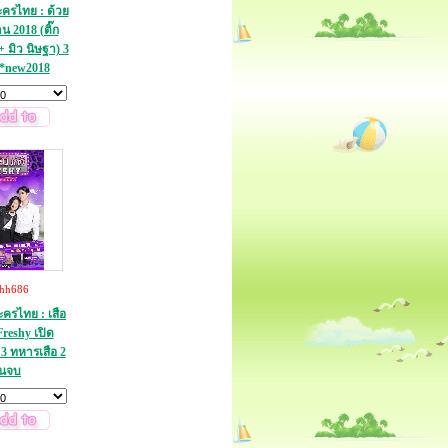
ครไทย : ด้วย
 2018 (ติ๊ก
 มิว นิษฐา) 3
*new2018
thh686
รไทย : เสือ
Freshy เปิด
3 ทหารเสือ 2
่นจบ