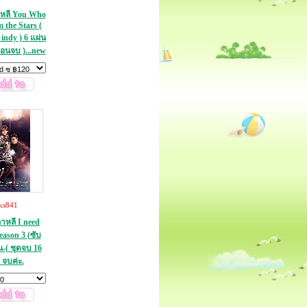
กาหลี You Who
the Stars (
indy ) 6 แผ่น
ตอนจบ )...new
ks841
กาหลี I need
ason 3 (ซับ
น-( ชุดจบ 16
 จบค่ะ.