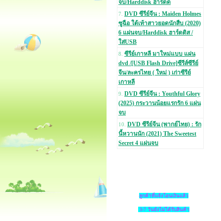
จบ/Harddisk ฮาร์ดด
DVD ซีรีย์จีน : Maiden Holmes
7.
ซูฉือ ใต้เท้าสาวยอดนักสืบ (2020)
6 แผ่นจบ/Harddisk ฮาร์ดดิส /
ใส่USB
ซีรีย์เกาหลี มาใหม่แบบ แผ่น
8.
dvd /[USB Flash Drive]ซีรีส์ซีรีย์
จีน/ละครไทย ( ใหม่ ) เก่าซีรีย์
เกาหลี
DVD ซีรีย์จีน : Youthful Glory
9.
(2025) กระวานน้อยแรกรัก 6 แผ่น
จบ
DVD ซีรีย์จีน (พากย์ไทย) : รัก
10.
นี้หวานนัก (2021) The Sweetest
Secret 4 แผ่นจบ
ลูกค้าที่แจ้งโอนเงินแล้ว
3-7 วันยังไม่ได้รับสินค้า