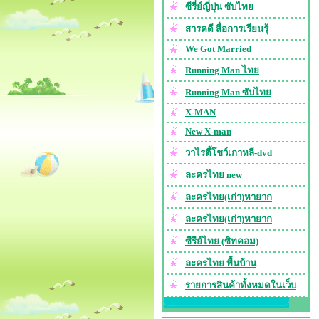
ซีรี่ย์ญี่ปุ่น ซับไทย
สารคดี สื่อการเรียนรุ้
We Got Married
Running Man ไทย
Running Man ซับไทย
X-MAN
New X-man
วาไรตี้โชว์เกาหลี-dvd
ละครไทย new
ละครไทย(เก่า)หายาก
ละครไทย(เก่า)หายาก
ซีรีย์ไทย (ซิทคอม)
ละครไทย พื้นบ้าน
รายการสินค้าทั้งหมดในเว็บ