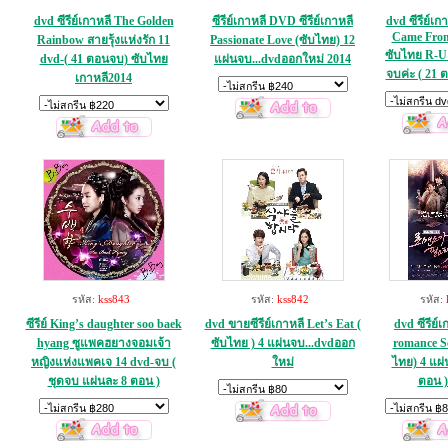
dvd ซีรีย์เกาหลี The Golden
ซีรีย์เกาหลี DVD ซีรีย์เกาหลี
dvd ซีรีย์เ
Came From 
Rainbow สายรุ้งแห่งรัก 11
Passionate Love (ซับไทย) 12
ซับไทย R-U 
dvd-( 41 ตอนจบ) ซับไทย
แผ่นจบ...dvdออกใหม่ 2014
จบค่ะ ( 21 
เกาหลี2014
รหัส:
kss843
รหัส:
kss842
รหัส:
ซีรีย์ King’s daughter soo baek
dvd ขายซีรีย์เกาหลี Let’s Eat (
dvd ซีรีย์เ
hyang ซูแพคฮยางจอมเจ้า
ซับไทย ) 4 แผ่นจบ...dvdออก
romance Se
หญิงแห่งแพคเจ 14 dvd-จบ (
ใหม่
ไทย) 4 แผ่
ชุดจบ แผ่นละ 8 ตอน )
ตอน )