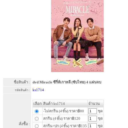
ชื่อสินค้า :
dvd Miracle ซีรี่ส์เกาหลี (ซับไทย) 4 แผ่นจบ
ks1714
รหัสสินค้า :
เลือก
สินค้า ks1714
จำนวน
-ไม่สกรีน (
4ชิ้น
) ราคา฿80
ชุด
สกรีน (
4ชิ้น
) ราคา฿120
ชุด
สั่งซื้อ :
สกรีน+ปก (
4ชิ้น
) ราคา฿135
ชุด