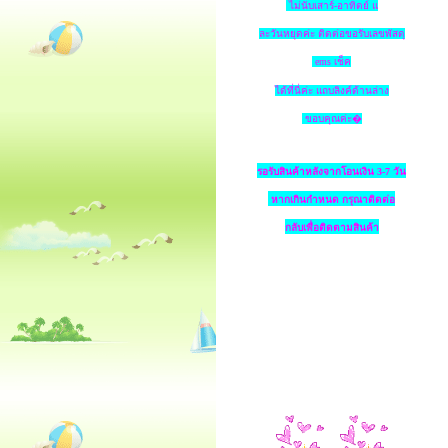
ไม่นับเสาร์-อาทิตย์ แ
ละวันหยุดค่ะ ติดต่อขอรับเลขพัสดุ
ems เช็ค
ได้ที่นี่ค่ะ แถบลิงค์ด้านล่าง
ขอบคุณค่ะ�
รอรับสินค้าหลังจากโอนเงิน 3-7 วัน
หากเกินกำหนด
กรุณาติดต่อ
กลับเพื่อติดตามสินค้า