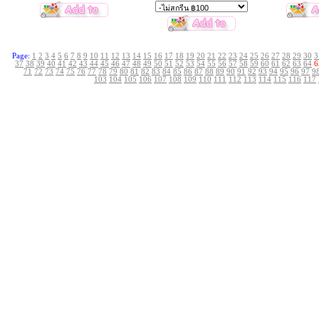
Page:
1
2
3
4
5
6
7
8
9
10
11
12
13
14
15
16
17
18
19
20
21
22
23
24
25
26
27
28
29
30
3
37
38
39
40
41
42
43
44
45
46
47
48
49
50
51
52
53
54
55
56
57
58
59
60
61
62
63
64
6
71
72
73
74
75
76
77
78
79
80
81
82
83
84
85
86
87
88
89
90
91
92
93
94
95
96
97
9
103
104
105
106
107
108
109
110
111
112
113
114
115
116
117