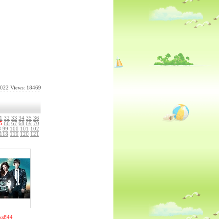
2022
Views: 18469
1
32
33
34
35
36
5
66
67
68
69
70
8
99
100
101
102
118
119
120
121
ks844