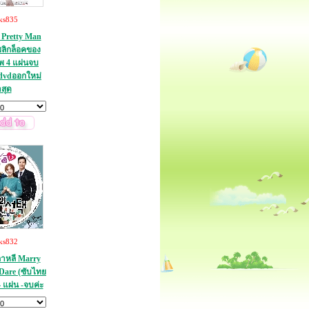
ks835
ี Pretty Man
พลิกล็อคของ
ทพ 4 แผ่นจบ
 dvdออกใหม่
าสุด
ks832
เกาหลี Marry
Dare (ซับไทย
 แผ่น -จบค่ะ