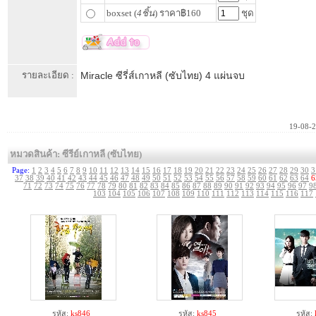
boxset (
4ชิ้น
) ราคา฿160
ชุด
รายละเอียด :
Miracle ซีรี่ส์เกาหลี (ซับไทย) 4 แผ่นจบ
19-08-
หมวดสินค้า: ซีรีย์เกาหลี (ซับไทย)
Page:
1
2
3
4
5
6
7
8
9
10
11
12
13
14
15
16
17
18
19
20
21
22
23
24
25
26
27
28
29
30
3
37
38
39
40
41
42
43
44
45
46
47
48
49
50
51
52
53
54
55
56
57
58
59
60
61
62
63
64
6
71
72
73
74
75
76
77
78
79
80
81
82
83
84
85
86
87
88
89
90
91
92
93
94
95
96
97
9
103
104
105
106
107
108
109
110
111
112
113
114
115
116
117
รหัส:
ks846
รหัส:
ks845
รหัส: