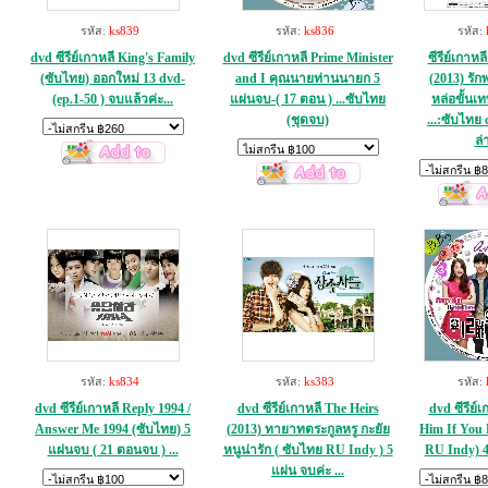
รหัส:
ks839
รหัส:
ks836
รหัส:
dvd ซีรีย์เกาหลี King's Family
dvd ซีรีย์เกาหลี Prime Minister
ซีรีย์เกาหล
(ซับไทย) ออกใหม่ 13 dvd-
and I คุณนายท่านนายก 5
(2013) รัก
(ep.1-50 ) จบแล้วค่ะ...
แผ่นจบ-( 17 ตอน ) ...ซับไทย
หล่อขั้นเ
(ชุดจบ)
...:ซับไทย
ล่
รหัส:
ks834
รหัส:
ks383
รหัส:
dvd ซีรีย์เกาหลี Reply 1994 /
dvd ซีรีย์เกาหลี The Heirs
dvd ซีรีย์
Answer Me 1994 (ซับไทย) 5
(2013) ทายาทตระกูลหรู กะยัย
Him If You 
แผ่นจบ ( 21 ตอนจบ ) ...
หนูน่ารัก ( ซับไทย RU Indy ) 5
RU Indy) 4
แผ่น จบค่ะ ...