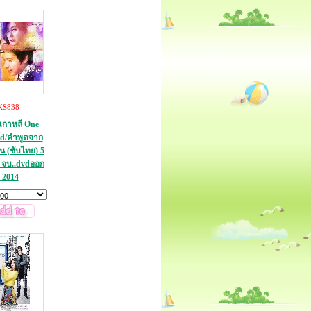
KS838
์เกาหลี One
d/คำพูดจาก
่น (ซับไทย) 5
) จบ..dvdออก
 2014