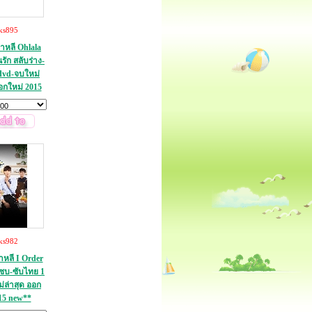
ks895
กาหลี Ohlala
รัก สลับร่าง-
dvd-จบใหม่
อกใหม่ 2015
ks982
กาหลี I Order
ซบ-ซับไทย 1
่ล่าสุด ออก
15 new**