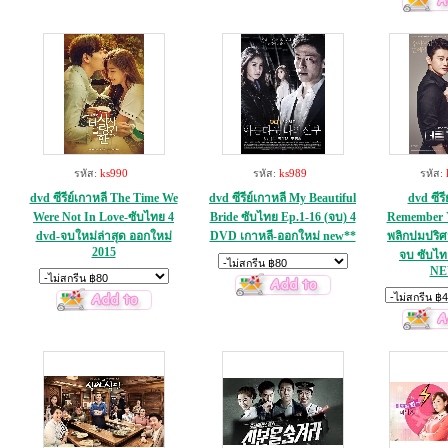
รหัส:
ks990
รหัส:
ks989
รหัส:
dvd ซีรีย์เกาหลี The Time We
dvd ซีรีย์เกาหลี My Beautiful
dvd ซีรี
Were Not In Love-ซับไทย 4
Bride ซับไทย Ep.1-16 (จบ) 4
Remember Y
dvd-จบใหม่ล่าสุด ออกใหม่
DVD เกาหลี-ออกใหม่ new**
พลิกปมปริศ
2015
จบ ซับไท
NE