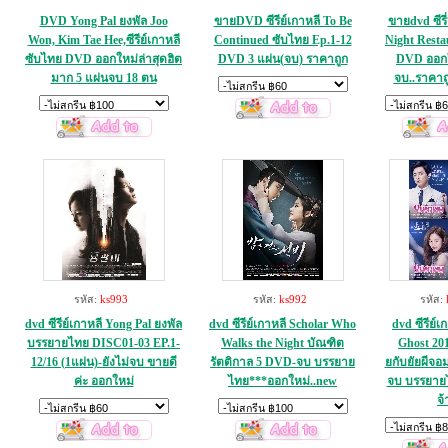
DVD Yong Pal ยงพัล Joo
ขายDVD ซีรีย์เกาหลี To Be
ขายdvd ซีรี่
Won, Kim Tae Hee,ซีรีย์เกาหลี
Continued ซับไทย Ep.1-12
Night Resta
ซับไทย DVD ออกใหม่ล่าสุดฮิต
DVD 3 แผ่น(จบ) ราคาถูก
DVD ออกใ
มาก 5 แผ่นจบ 18 ตน
จบ..ราคาถู
รหัส:
ks993
รหัส:
ks992
รหัส:
dvd ซีรีย์เกาหลี Yong Pal ยงพัล
dvd ซีรีย์เกาหลี Scholar Who
dvd ซีรีย์
บรรยายไทย DISC01-03 EP.1-
Walks the Night บัณฑิต
Ghost 201
12/16 (1แผ่น)-ยังไม่จบ ขายดี
รัตติกาล 5 DVD-จบ บรรยาย
ยกับยัยผีจอม
ค่ะ ออกใหม่
ไทย***ออกใหม่..new
จบ บรรยาย
จ้