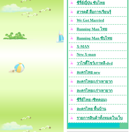
ซีรี่ย์ญี่ปุ่น ซับไทย
สารคดี สื่อการเรียนรุ้
We Got Married
Running Man ไทย
Running Man ซับไทย
X-MAN
New X-man
วาไรตี้โชว์เกาหลี-dvd
ละครไทย new
ละครไทย(เก่า)หายาก
ละครไทย(เก่า)หายาก
ซีรีย์ไทย (ซิทคอม)
ละครไทย พื้นบ้าน
รายการสินค้าทั้งหมดในเว็บ