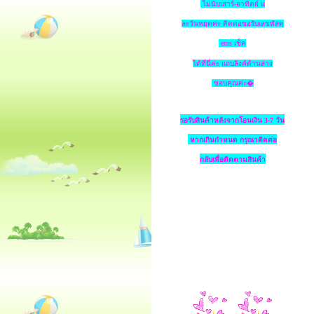
ไม่นับเสาร์-อาทิตย์ แ
ละวันหยุดค่ะ ติดต่อขอรับเลขพัสดุ
ems เช็ค
ได้ที่นี่ค่ะ แถบลิงค์ด้านล่าง
ขอบคุณค่ะ�
รอรับสินค้าหลังจากโอนเงิน 3-7 วัน
หากเกินกำหนด
กรุณาติดต่อ
กลับเพื่อติดตามสินค้า