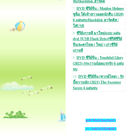
จบ/Harddisk ฮาร์ดด
DVD ซีรีย์จีน : Maiden Holmes
7.
ซูฉือ ใต้เท้าสาวยอดนักสืบ (2020)
6 แผ่นจบ/Harddisk ฮาร์ดดิส /
ใส่USB
ซีรีย์เกาหลี มาใหม่แบบ แผ่น
8.
dvd /[USB Flash Drive]ซีรีส์ซีรีย์
จีน/ละครไทย ( ใหม่ ) เก่าซีรีย์
เกาหลี
DVD ซีรีย์จีน : Youthful Glory
9.
(2025) กระวานน้อยแรกรัก 6 แผ่น
จบ
DVD ซีรีย์จีน (พากย์ไทย) : รัก
10.
นี้หวานนัก (2021) The Sweetest
Secret 4 แผ่นจบ
ลูกค้าที่แจ้งโอนเงินแล้ว
3-7 วันยังไม่ได้รับสินค้า