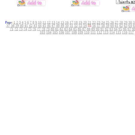
Page:
1
2
3
4
5
6
7
8
9
10
11
12
13
14
15
16
17
18
19
20
21
22
23
24
25
26
27
28
29
30
3
37
38
39
40
41
42
43
44
45
46
47
48
49
50
51
52
53
54
55
56
57
58
59
60
61
62
63
64
6
71
72
73
74
75
76
77
78
79
80
81
82
83
84
85
86
87
88
89
90
91
92
93
94
95
96
97
9
103
104
105
106
107
108
109
110
111
112
113
114
115
116
117