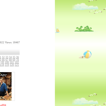
2022
Views: 18467
1
32
33
34
35
36
5
66
67
68
69
70
8
99
100
101
102
118
119
120
121
ks994