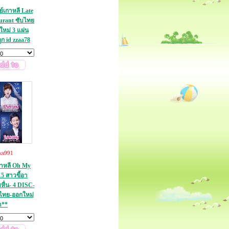
ย์เกาหลี Late
urant ซับไทย
หม่ 3 แผ่น
ก id zzaa78
ks991
เกาหลี Oh My
5 สาวขี้อา
หื่น- 4 DISC-
ไทย-ออกใหม่
า**