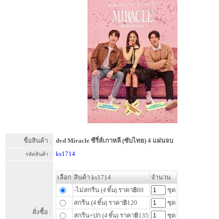
ชื่อสินค้า :
dvd Miracle ซีรี่ส์เกาหลี (ซับไทย) 4 แผ่นจบ
ks1714
รหัสสินค้า :
เลือก
สินค้า ks1714
จำนวน
-ไม่สกรีน (
4ชิ้น
) ราคา฿80
ชุด
สกรีน (
4ชิ้น
) ราคา฿120
ชุด
สั่งซื้อ :
สกรีน+ปก (
4ชิ้น
) ราคา฿135
ชุด