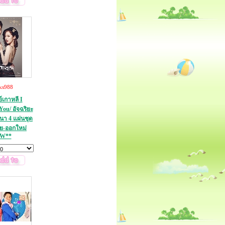
ks988
ย์เกาหลี I
ou/ อัจฉริยะ
นา 4 แผ่นชุด
ย-ออกใหม่
W**