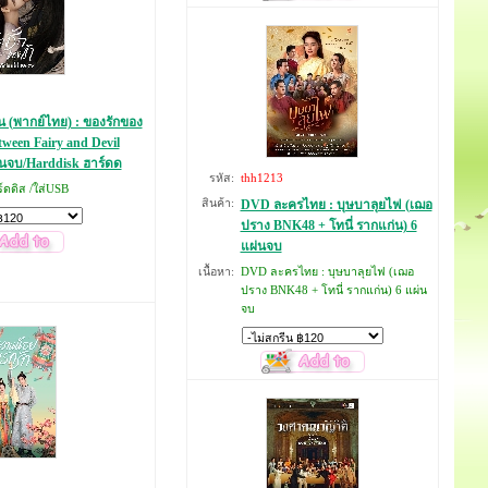
ีน (พากย์ไทย) : ของรักของ
tween Fairy and Devil
่นจบ/Harddisk ฮาร์ดด
รหัส:
thh1213
์ดดิส /ใส่USB
สินค้า:
DVD ละครไทย : บุษบาลุยไฟ (เฌอ
ปราง BNK48 + โทนี่ รากแก่น) 6
แผ่นจบ
เนื้อหา:
DVD ละครไทย : บุษบาลุยไฟ (เฌอ
ปราง BNK48 + โทนี่ รากแก่น) 6 แผ่น
จบ