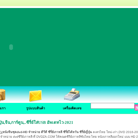
อเรา
รูปแบบสินค้า
เครื่องคิดเลข
์ญี่ปุ่น,จีน,การ์ตูน,..ซีรี่ย์ใส่USB อัพเดทไว-2021
ัน
หนังจีนชุดdvd-HD จำหน่าย ดีวีดี ซีรี่ย์เกาหลี ซีรี่ย์ไต้หวัน ซีรี่ย์ญี่ปุ่น
ละครไทย ใหม่-เก่า,DVD 2016-2
จำหน่าย dvdซีรีย์เกาหลี-ที่ DVDZA.COM ให้คุณดูซีรีย์เกาหลีซับไทย-ไทย หนังเกาหลีออกใหม่ แบบ HD 