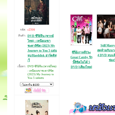
รหัส:
c2316
สินค้า:
DVD ซีรีย์จีน (พากย์
ไทย) : เหนือเมฆา
Still Marry Me รัก
ชะตาลิขิต (2023) My
สุดท้ายกับนายกระเตา
Journey to You 5 แผ่น
 Destiny ใต้ฟ้า
Oshin/ สงครามชีวิต
ซีรี่ย์เกาหลีThe
4 DVD จบแล้วจ้า ฉา
จบ/Harddisk ฮาร์ดดิส
ันเดียว 3 DVD
โอชิน 12 DVD "เสียง
Great Catsby รัก
ช่อง5
/ใ
่อง9 จบแล้ว
พากย์ไทย" ฉาย
นี้ลิขิตไม่ได้ 5
เนื้อหา:
DVD ซีรีย์จีน (พากย์ไทย)
ช่อง3**
DVD [เสียงไทย]
: เหนือเมฆาชะตาลิขิต
(2023) My Journey to
You 5 แผ่นจบ