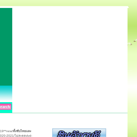
019**new/
ทั้งซับไทยและ
2020-2021/ไม่สะดุดdvd-