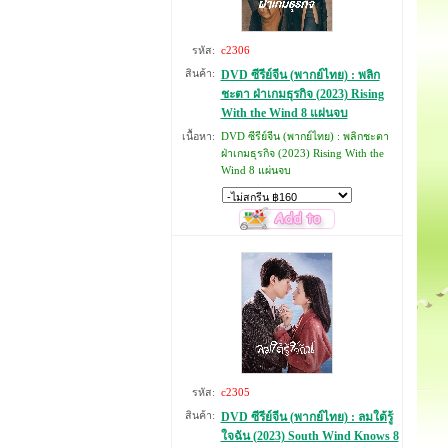
รหัส:
c2306
สินค้า:
DVD ซีรีย์จีน (พากย์ไทย) : พลิก
ชะตา ฝ่าเกมธุรกิจ (2023) Rising
With the Wind 8 แผ่นจบ
เนื้อหา:
DVD ซีรีย์จีน (พากย์ไทย) : พลิกชะตา
ฝ่าเกมธุรกิจ (2023) Rising With the
องค์หญิงกำมะลอป่วน
dvd/Running Man 1-
Wind 8 แผ่นจบ
ยกกำลัง 3 ชุดที่ 1
163/และมาต่อเลื่อยๆๆ
Master 5 DVD (พากษ์
ค่ะ สอบถามได้ค่ะ
รายชื่อละครไทย
dvd ซีรี่ย์เก
ไทย+บรรยายไทย) แผ่น
Princess ho
ละ 7 ตอน พากษ์ของ
เจ้าหญิงวุ่น
Master
เจ้าชายเย็น
DVD (พากษ์
จบ
รหัส:
c2305
สินค้า:
DVD ซีรีย์จีน (พากย์ไทย) : ลมใต้รู้
ใจฉัน (2023) South Wind Knows 8