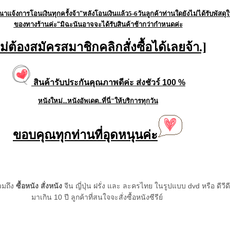
ณาแจ้งการโอนเงินทุกครั้งจ้า"
หลังโอนเงินแล้ว5-6วัน
ลูกค้าท่านใดยังไม่ได้รับพัสดุ
ของทางร้านค่ะ
"มิฉะนันอาจจะได้รับสินค้าช้ากว่ากำหนดค่ะ
ไม่ต้องสมัครสมาชิกคลิกสั่งซื้อได้เลยจ้า.]
สินค้ารับประกันคุณภาพดีค่ะ ส่งชัวร์ 100 %
หนังใหม่...หนังอัพเดต..
ที่นี่
"ให้บริการ
ทุกวัน
ขอบคุณทุกท่านที่อุดหนุนค่ะ
#ขายหนัง #ซื้อหนัง #ขายซีรีย์เกาหลี #สั่งหนัง
มถึง
ซื้อหนัง สั่งหนัง
จีน ญี่ปุ่น ฝรั่ง และ ละครไทย ในรูปแบบ dvd หรือ ดีวี
มาเกิน 10 ปี ลูกค้าที่สนใจจะสั่งซื้อหนังซีรีย์