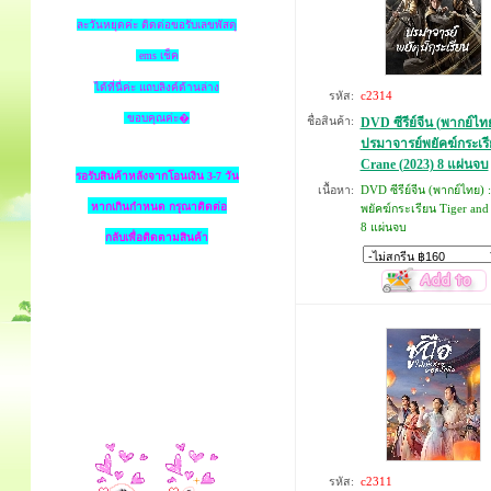
ละวันหยุดค่ะ ติดต่อขอรับเลขพัสดุ
ems เช็ค
ได้ที่นี่ค่ะ แถบลิงค์ด้านล่าง
รหัส:
c2314
ขอบคุณค่ะ�
ชื่อสินค้า:
DVD ซีรีย์จีน (พากย์ไทย
ปรมาจารย์พยัคฆ์กระเรี
Crane (2023) 8 แผ่นจบ
รอรับสินค้าหลังจากโอนเงิน 3-7 วัน
เนื้อหา:
DVD ซีรีย์จีน (พากย์ไทย) 
หากเกินกำหนด
กรุณาติดต่อ
พยัคฆ์กระเรียน Tiger and
8 แผ่นจบ
กลับเพื่อติดตามสินค้า
รหัส:
c2311