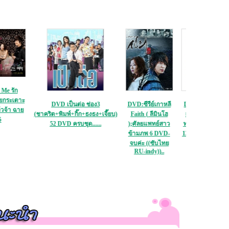
ะ
DVD เป็นต่อ ช่อง3
DVD:ซีรีย์เกาหลี
DVD:ขายละครไทย กี่
ย
(ชาคริต+พิมพ์+กิ๊ก+ธงธง+เจี๊ยบ)
Faith ( ลีมินโฮ
เพ้า ( กฤษฎา & แอน
52 DVD ครบชุด......
);ศัลยแพทย์สาว
ทองประสม) (ตอนที่ 1 -
ข้ามภพ 6 DVD-
13 end) DVD 4 แผ่นจบ
จบค่ะ ((ซับไทย
ค่ะ---
RU-indy))..