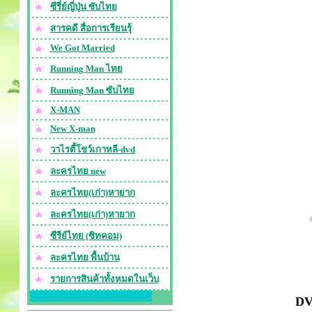
ซีรี่ย์ญี่ปุ่น ซับไทย
สารคดี สื่อการเรียนรุ้
We Got Married
Running Man ไทย
Running Man ซับไทย
X-MAN
New X-man
วาไรตี้โชว์เกาหลี-dvd
ละครไทย new
ละครไทย(เก่า)หายาก
ละครไทย(เก่า)หายาก
ซีรีย์ไทย (ซิทคอม)
ละครไทย พื้นบ้าน
รายการสินค้าทั้งหมดในเว็บ
DV