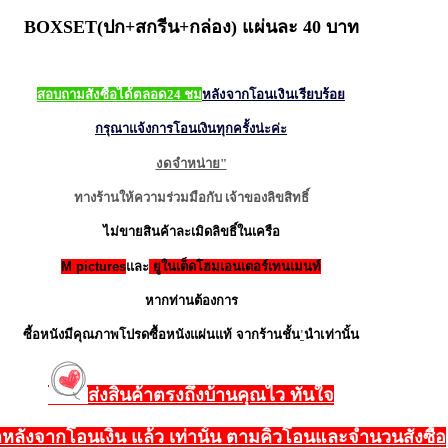
BOXSET(ปก+สกรีน+กล่อง) แผ่นละ 40 บาท
สอบถามสั่งซื้อได้ตลอด24 ชม
หลังจากโอนเงินเรียบร้อย
กรุณาแจ้งการโอนเงินทุกครั้งน่ะค่ะ
งดจำหน่าย"
ทางร้านให้ความร่วมมือกับ เจ้าของลิขสิทธิ์
ไม่ขายสินค้าละเมิดลิขธิ์ในเครือ
M pictures
และ
ยูในเต็ดโฮมเอนเตอร์เทนเมนท์
หากท่านต้องการ
ซี้อหนังมีคุณภาพโปรดซื้อหนังแผ่นแท้ จากร้านชั้น
'
นำเท่านั้น
ส่งสินค้าตรงถึงบ้านคุณไว ทันใจ
้าหลังจากโอนเงิน แล้ว เท่านั้น ตามคิวโอนและจำนวนสั่งซื้อ