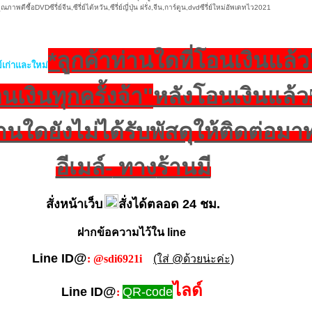
ุณภาพดีซื้อDVDซีรี่ย์จีน,ซีรี่ย์ไต้หวัน,ซีรี่ย์ญี่ปุ่น ฝรั่ง,จีน,การ์ตูน,dvdซีรี่ย์ใหม่อัพเดทไว2021
*ลูกค้าท่านใดที่โอนเงินแล้ว
ีย์เก่าและใหม่
เงินทุกครั้งจ้า"
หลังโอนเงินแล้ว
่านใดยังไม่ได้รับพัสดุให้ติดต่อมา
อีเมล์-
ทาง
ร้านมี
สั่งหน้าเว็บ
สั่งได้ตลอด 24 ชม.
ฝากข้อความไว้ใน line
@
Line ID
: @sdi6921i
(ใส่ @ด้วยน่ะค่ะ)
ไลด์
@
Line ID
QR-code
: