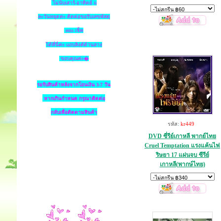
ไม่นับเสาร์-อาทิตย์ แ
ละวันหยุดค่ะ ติดต่อขอรับเลขพัสดุ
ems เช็ค
ได้ที่นี่ค่ะ แถบลิงค์ด้านล่าง
ขอบคุณค่ะ�
รอรับสินค้าหลังจากโอนเงิน 3-7 วัน
หากเกินกำหนด
กรุณาติดต่อ
กลับเพื่อติดตามสินค้า
รหัส:
kr449
DVD ซี่รีย์เกาหลี พากย์ไทย
Cruel Temptation แรงแค้นไฟ
ริษยา 17 แผ่นจบ ซีรีย์
เกาหลี(พากษ์ไทย)