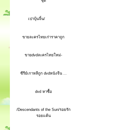
ชุด
เปาบุ้นจิ้น/
ขายละครไทยเก่าราคาถูก
ขายdvdละครไทยใหม่-
ซีรีย์เกาหลีถูก dvdหนังจีน ...
d
vd หาซื้อ
/Descendants of the Sun/รอยรัก
รอยแค้น