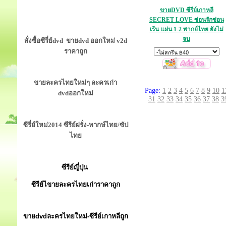
ขายDVD ซีรีย์เกาหลี
SECRET LOVE ซ่อนรักซ่อน
เร้น แผ่น 1-2 พากย์ไทย ยังไม่
จบ
สั่งซื้อซีรี่ย์dvd ขายdvd ออกใหม่ v2d
ราคาถูก
ขายละครไทยใหม่ๆ ละครเก่า
Page:
1
2
3
4
5
6
7
8
9
10
1
dvdออกใหม่
31
32
33
34
35
36
37
38
3
ซีรี่ย์ใหม่2014 ซีรีย์ฝรั่ง-พากษ์ไทย/ซัป
ไทย
ซีรีย์ญี่ปุ่น
ซีรีย์ไขายละครไทยเก่าราคาถูก
ขายdvdละครไทยใหม่-ซีรีย์เกาหลีถูก