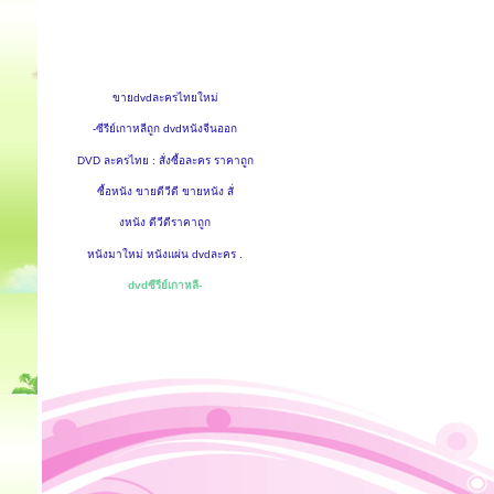
ขายdvdละครไทยใหม่
-ซีรีย์เกาหลีถูก dvdหนังจีนออก
DVD ละครไทย : สั่งซื้อละคร ราคาถูก
ซื้อหนัง ขายดีวีดี ขายหนัง สั่
งหนัง ดีวีดีราคาถูก
หนังมาใหม่ หนังแผ่น dvdละคร .
dvdซีรีย์เกาหลี-