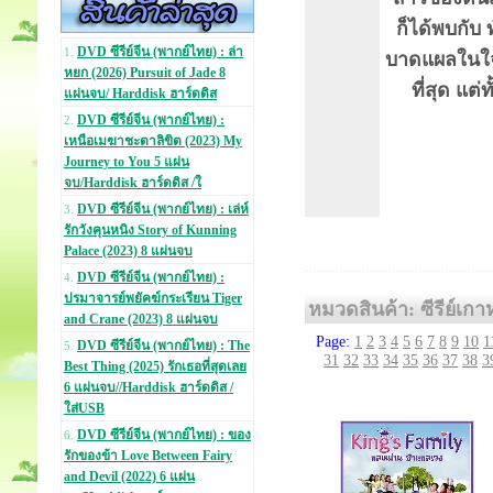
ก็ได้พบกับ 
DVD ซีรีย์จีน (พากย์ไทย) : ล่า
1.
บาดแผลในใจ 
หยก (2026) Pursuit of Jade 8
ที่สุด แต
แผ่นจบ/ Harddisk ฮาร์ดดิส
DVD ซีรีย์จีน (พากย์ไทย) :
2.
เหนือเมฆาชะตาลิขิต (2023) My
Journey to You 5 แผ่น
จบ/Harddisk ฮาร์ดดิส /ใ
DVD ซีรีย์จีน (พากย์ไทย) : เล่ห์
3.
รักวังคุนหนิง Story of Kunning
Palace (2023) 8 แผ่นจบ
DVD ซีรีย์จีน (พากย์ไทย) :
4.
ปรมาจารย์พยัคฆ์กระเรียน Tiger
หมวดสินค้า: ซีรีย์เกา
and Crane (2023) 8 แผ่นจบ
Page:
1
2
3
4
5
6
7
8
9
10
1
DVD ซีรีย์จีน (พากย์ไทย) : The
5.
31
32
33
34
35
36
37
38
3
Best Thing (2025) รักเธอที่สุดเลย
6 แผ่นจบ//Harddisk ฮาร์ดดิส /
ใส่USB
DVD ซีรีย์จีน (พากย์ไทย) : ของ
6.
รักของข้า Love Between Fairy
and Devil (2022) 6 แผ่น