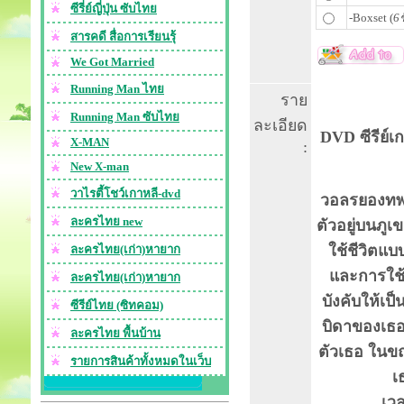
ซีรี่ย์ญี่ปุ่น ซับไทย
-Boxset (
6ช
สารคดี สื่อการเรียนรุ้
We Got Married
Running Man ไทย
ราย
Running Man ซับไทย
ละเอียด
DVD ซีรีย์เก
X-MAN
:
New X-man
วาไรตี้โชว์เกาหลี-dvd
วอลรยองทพผู
ละครไทย new
ตัวอยู่บนภู
ใช้ชีวิตแบ
ละครไทย(เก่า)หายาก
และการใช้ช
ละครไทย(เก่า)หายาก
บังคับให้เป
ซีรีย์ไทย (ซิทคอม)
บิดาของเธ
ละครไทย พื้นบ้าน
ตัวเธอ ในขณ
รายการสินค้าทั้งหมดในเว็บ
เ
เวลาผ่าน