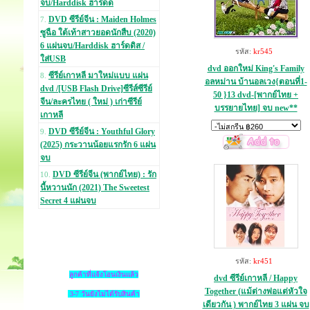
จบ/Harddisk ฮาร์ดด
DVD ซีรีย์จีน : Maiden Holmes
7.
ซูฉือ ใต้เท้าสาวยอดนักสืบ (2020)
6 แผ่นจบ/Harddisk ฮาร์ดดิส /
รหัส:
kr545
ใส่USB
dvd ออกใหม่ King's Family
ซีรีย์เกาหลี มาใหม่แบบ แผ่น
8.
อลหม่าน บ้านอลเวง{ตอนที่1-
dvd /[USB Flash Drive]ซีรีส์ซีรีย์
50 }13 dvd-[พากย์ไทย +
จีน/ละครไทย ( ใหม่ ) เก่าซีรีย์
บรรยายไทย] จบ new**
เกาหลี
DVD ซีรีย์จีน : Youthful Glory
9.
(2025) กระวานน้อยแรกรัก 6 แผ่น
จบ
DVD ซีรีย์จีน (พากย์ไทย) : รัก
10.
นี้หวานนัก (2021) The Sweetest
Secret 4 แผ่นจบ
รหัส:
kr451
ลูกค้าที่แจ้งโอนเงินแล้ว
dvd ซีรีย์เกาหลี / Happy
Together (แม้ต่างพ่อแต่หัวใจ
3-7 วันยังไม่ได้รับสินค้า
เดียวกัน ) พากย์ไทย 3 แผ่น จบ