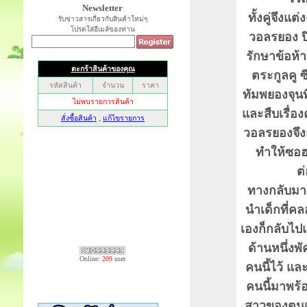
Newsletter
ทั้งคู่จึงแ
รับข่าวสารเกี่ยวกับสินค้าใหม่ๆ
โปรดใส่อีเมล์ของท่าน
วอลรยอง ปิด
รักษาข้อห้า
ตระกูลคู ซ
ทัมพยองจุน
และสืบเรื่อง
วอลรยองจึงถ
ทำให้ซอฮ
ต่อมาซอฮ
ทางกลับมาย
นำเด็กที่ค
เองก็กลับไปแ
ด้านหนึ่งพ
Online:
209
user
คนนี้ไว้ และ
คนนี้มาพร้
สาวของตนเอ