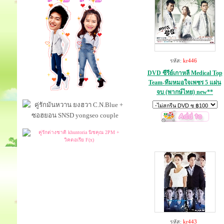
รหัส:
kr446
DVD ซีรีย์เกาหลี Medical Top
Team-ทีมหมอใจเพชร 5 แผ่น
จบ (พากษ์ไทย) new**
รหัส:
kr443