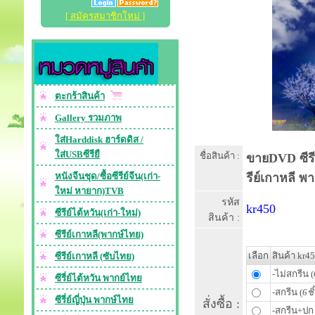
[ สมัครสมาชิกใหม่ ]
ตะกร้าสินค้า
Gallery รวมภาพ
ใส่Harddisk ฮาร์ดดิส /
ใส่USBซีรียื
ชื่อสินค้า :
ขายDVD ซีรีย
หนังจีนชุด/ซื้อซีรีย์จีน(เก่า-
รีย์เกาหลี 
ใหม่ หายาก)TVB
รหัส
kr450
ซีรีย์ไต้หวัน(เก่า-ใหม่)
สินค้า :
ซีรีย์เกาหลี(พากษ์ไทย)
เลือก
สินค้า kr4
ซีรีย์เกาหลี (ซับไทย)
-ไม่สกรีน (
ซีรี่ย์ไต้หวัน พากย์ไทย
-สกรีน (
6ชิ
ซีรี่ย์ญี่ปุ่น พากษ์ไทย
สั่งซื้อ :
-สกรีน+ปก 