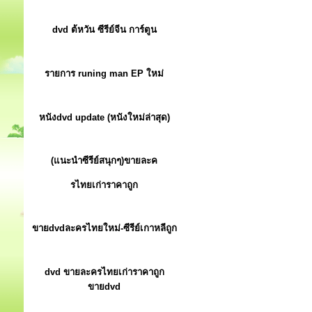
dvd ต้หวัน ซีรีย์จีน การ์ตูน
รายการ runing man EP ใหม่
หนังdvd update (หนังใหม่ล่าสุด)
(แนะนำซีรีย์สนุกๆ)ขายละค
รไทยเก่าราคาถูก
ขายdvdละครไทยใหม่-ซีรีย์เกาหลีถูก
dvd ขายละครไทยเก่าราคาถูก
ขายdvd