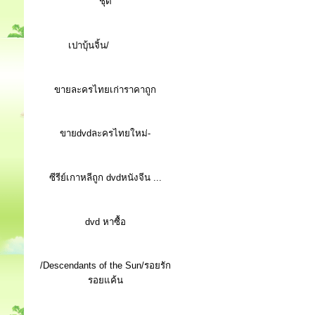
ชุด
เปาบุ้นจิ้น/
ขายละครไทยเก่าราคาถูก
ขายdvdละครไทยใหม่-
ซีรีย์เกาหลีถูก dvdหนังจีน ...
d
vd หาซื้อ
/Descendants of the Sun/รอยรัก
รอยแค้น