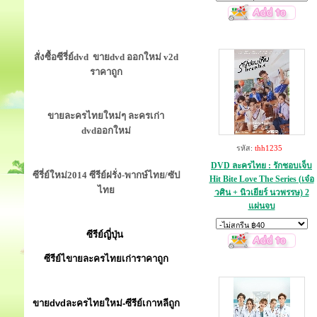
สั่งซื้อซีรี่ย์dvd ขายdvd ออกใหม่ v2d
ราคาถูก
ขายละครไทยใหม่ๆ ละครเก่า
dvdออกใหม่
รหัส:
thh1235
DVD ละครไทย : รักชอบเจ็บ
ซีรี่ย์ใหม่2014 ซีรีย์ฝรั่ง-พากษ์ไทย/ซัป
Hit Bite Love The Series (เจ๋อ
ไทย
วศิน + นิวเยียร์ นวพรรษ) 2
แผ่นจบ
ซีรีย์ญี่ปุ่น
ซีรีย์ไขายละครไทยเก่าราคาถูก
ขายdvdละครไทยใหม่-ซีรีย์เกาหลีถูก