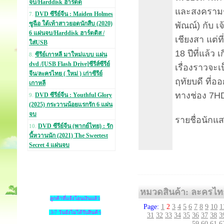
จบ/Harddisk ฮาร์ดด
และสงครามชิ
DVD ซีรีย์จีน : Maiden Holmes
7.
ซูฉือ ใต้เท้าสาวยอดนักสืบ (2020)
พัณณ์) กับ เ
6 แผ่นจบ/Harddisk ฮาร์ดดิส /
เชียงสา แต่ท
ใส่USB
18 ปีที่แล้ว
ซีรีย์เกาหลี มาใหม่แบบ แผ่น
8.
dvd /[USB Flash Drive]ซีรีส์ซีรีย์
เรื่องราวจะ
จีน/ละครไทย ( ใหม่ ) เก่าซีรีย์
ฤทัยบดี ที่อ
เกาหลี
ทางช่อง 7HD
DVD ซีรีย์จีน : Youthful Glory
9.
(2025) กระวานน้อยแรกรัก 6 แผ่น
จบ
รายชื่อนักแ
DVD ซีรีย์จีน (พากย์ไทย) : รัก
10.
นี้หวานนัก (2021) The Sweetest
Secret 4 แผ่นจบ
หมวดสินค้า: ละครไท
ลูกค้าที่แจ้งโอนเงินแล้ว
Page:
1
2
3
4
5
6
7
8
9
10
1
3-7 วันยังไม่ได้รับสินค้า
31
32
33
34
35
36
37
38
3
59
60
61
6