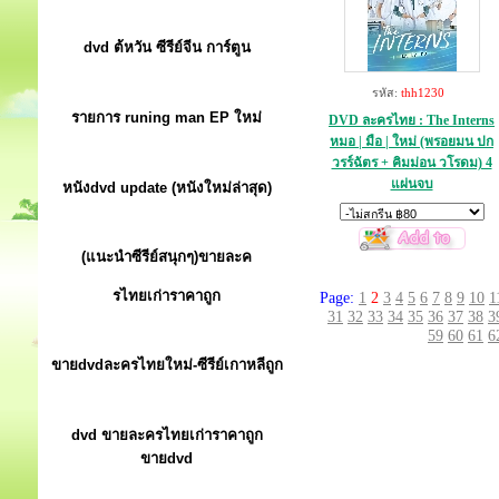
dvd ต้หวัน ซีรีย์จีน การ์ตูน
รหัส:
thh1230
รายการ runing man EP ใหม่
DVD ละครไทย : The Interns
หมอ | มือ | ใหม่ (พรอยมน ปก
วรร์ฉัตร + คิมม่อน วโรดม) 4
แผ่นจบ
หนังdvd update (หนังใหม่ล่าสุด)
(แนะนำซีรีย์สนุกๆ)ขายละค
รไทยเก่าราคาถูก
Page:
1
2
3
4
5
6
7
8
9
10
1
31
32
33
34
35
36
37
38
3
59
60
61
6
ขายdvdละครไทยใหม่-ซีรีย์เกาหลีถูก
dvd ขายละครไทยเก่าราคาถูก
ขายdvd