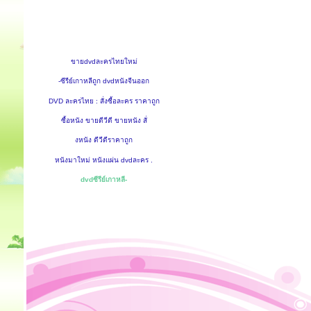
ขายdvdละครไทยใหม่
-ซีรีย์เกาหลีถูก dvdหนังจีนออก
DVD ละครไทย : สั่งซื้อละคร ราคาถูก
ซื้อหนัง ขายดีวีดี ขายหนัง สั่
งหนัง ดีวีดีราคาถูก
หนังมาใหม่ หนังแผ่น dvdละคร .
dvdซีรีย์เกาหลี-