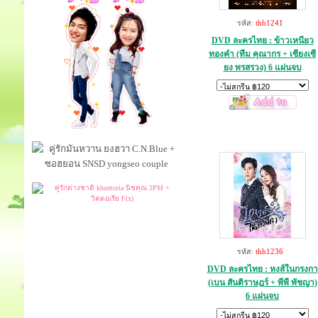
รหัส:
thh1241
DVD ละครไทย : ข้าวเหนียว
ทองคำ (ทีม คุณากร + เซียงเซี
ยง พรสรวง) 6 แผ่นจบ
รหัส:
thh1236
DVD ละครไทย : หงส์ในกรงกา
(เบน สันติราษฎร์ + พีพี พัชญา)
6 แผ่นจบ