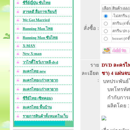
ซีรี่ย์ญี่ปุ่น ซับไทย
เลือก
สินค้า thh
สารคดี สื่อการเรียนรุ้
-ไม่สกรีน (
We Got Married
สกรีน (
4ชิ้
สั่งซื้อ :
Running Man ไทย
สกรีน ปก (
Running Man ซับไทย
boxset (
4ชิ
X-MAN
New X-man
วาไรตี้โชว์เกาหลี-dvd
ราย
DVD ละครไทย 
ละครไทย new
ละเอียด
ชา) 4 แผ่นจ
:
ละครไทย(เก่า)หายาก
บทประพันธ์โ
บทโทรทัศน์
ละครไทย(เก่า)หายาก
กำกับการแส
ซีรีย์ไทย (ซิทคอม)
ผลิตโดย : บร
ละครไทย พื้นบ้าน
รายการสินค้าทั้งหมดในเว็บ