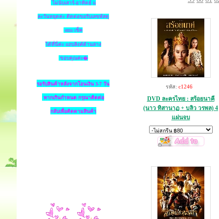
ไม่นับเสาร์-อาทิตย์ แ
ละวันหยุดค่ะ ติดต่อขอรับเลขพัสดุ
ems เช็ค
ได้ที่นี่ค่ะ แถบลิงค์ด้านล่าง
ขอบคุณค่ะ�
รอรับสินค้าหลังจากโอนเงิน 3-7 วัน
รหัส:
c1246
หากเกินกำหนด
กรุณาติดต่อ
DVD ละครไทย : สร้อยนาคี
(นาว ทิสานาฏ + บลิว วรพล) 4
กลับเพื่อติดตามสินค้า
แผ่นจบ