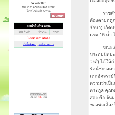
เรื่องย่อฤทั
Newsletter
รับข่าวสารเกี่ยวกับสินค้าใหม่ๆ
โปรดใส่อีเมล์ของท่าน
ราชสำนักเ
ต้องตามฤดูกา
รักษา) เกิด
แรม 15 ค่ำ ไ
ขณะเดียวกัน
ประถมปัทมะ
วงศ์) ได้ให้ก
รัตน์ชยางคาน
เหตุอัศจรรย์ข
ความว่าเป็นก
ตระกูล คุณพ
สอง คือ จันผา
Online:
185
user
ของช่อเอื้อ