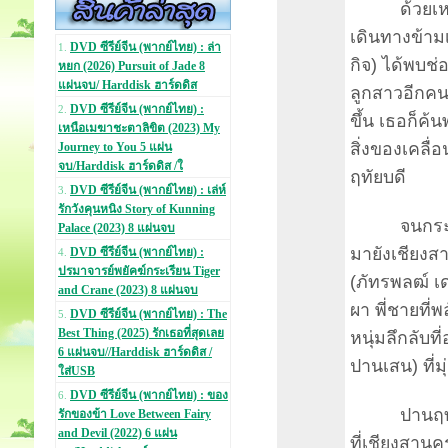
ด้วยเหตุแห่
เดินทางข้าม
DVD ซีรีย์จีน (พากย์ไทย) : ล่า
1.
กิจ) ได้พบช่
หยก (2026) Pursuit of Jade 8
แผ่นจบ/ Harddisk ฮาร์ดดิส
ลูกสาวอีกคน 
DVD ซีรีย์จีน (พากย์ไทย) :
2.
ขึ้น เธอก็ค้
เหนือเมฆาชะตาลิขิต (2023) My
สิ่งของเคลื่อ
Journey to You 5 แผ่น
จบ/Harddisk ฮาร์ดดิส /ใ
ฤทัยบดี
DVD ซีรีย์จีน (พากย์ไทย) : เล่ห์
3.
รักวังคุนหนิง Story of Kunning
จนกระทั่งเ
Palace (2023) 8 แผ่นจบ
มายังเชียงส
DVD ซีรีย์จีน (พากย์ไทย) :
4.
ปรมาจารย์พยัคฆ์กระเรียน Tiger
(ภัทรพลฒ์ เ
and Crane (2023) 8 แผ่นจบ
ผา พี่ชายที่
DVD ซีรีย์จีน (พากย์ไทย) : The
5.
Best Thing (2025) รักเธอที่สุดเลย
หนุ่มลึกลับท
6 แผ่นจบ//Harddisk ฮาร์ดดิส /
ปานเสน) ที่ม
ใส่USB
DVD ซีรีย์จีน (พากย์ไทย) : ของ
6.
ปานฤทัยจะต
รักของข้า Love Between Fairy
and Devil (2022) 6 แผ่น
ที่เชียงสาน