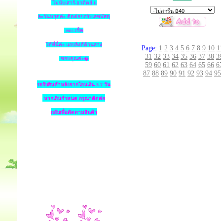
ไม่นับเสาร์-อาทิตย์ แ
ละวันหยุดค่ะ ติดต่อขอรับเลขพัสดุ
ems เช็ค
ได้ที่นี่ค่ะ แถบลิงค์ด้านล่าง
Page:
1
2
3
4
5
6
7
8
9
10
1
31
32
33
34
35
36
37
38
3
ขอบคุณค่ะ�
59
60
61
62
63
64
65
66
6
87
88
89
90
91
92
93
94
95
รอรับสินค้าหลังจากโอนเงิน 3-7 วัน
หากเกินกำหนด
กรุณาติดต่อ
กลับเพื่อติดตามสินค้า