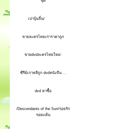
ชุด
เปาบุ้นจิ้น/
ขายละครไทยเก่าราคาถูก
ขายdvdละครไทยใหม่-
ซีรีย์เกาหลีถูก dvdหนังจีน ...
d
vd หาซื้อ
/Descendants of the Sun/รอยรัก
รอยแค้น