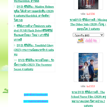
จบ/Harddisk ฮาร์ดด
DVD ซีรีย์จีน : Maiden Holmes
7.
ซูฉือ ใต้เท้าสาวยอดนักสืบ (2020)
รหัส:
ks1556
6 แผ่นจบ/Harddisk ฮาร์ดดิส /
ขายDVD ซีรีย์เกาหลี : Missing
ใส่USB
The Other Side (2020) (โกซู +
ซีรีย์เกาหลี มาใหม่แบบ แผ่น
8.
ฮอจุนโฮ) 3 แผ่นจบ
dvd /[USB Flash Drive]ซีรีส์ซีรีย์
จีน/ละครไทย ( ใหม่ ) เก่าซีรีย์
เกาหลี
DVD ซีรีย์จีน : Youthful Glory
9.
(2025) กระวานน้อยแรกรัก 6 แผ่น
จบ
DVD ซีรีย์จีน (พากย์ไทย) : รัก
10.
นี้หวานนัก (2021) The Sweetest
Secret 4 แผ่นจบ
รหัส:
ks1553
ขาย DVD ซีรีย์เกาหลี : The
ลูกค้าที่แจ้งโอนเงินแล้ว
School Nurse Files (2020) ครู
พยาบาลแปลก ปีศาจป่วน 2
3-7 วันยังไม่ได้รับสินค้า
แผ่นจบ