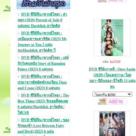
DVD ซีรีย์จีน (พากย์ไทย) : ล่า
1.
หยก (2026) Pursuit of Jade 8
แผ่นจบ/ Harddisk ฮาร์ดดิส
DVD ซีรีย์จีน (พากย์ไทย) :
2.
เหนือเมฆาชะตาลิขิต (2023) My
Journey to You 5 แผ่น
จบ/Harddisk ฮาร์ดดิส /ใ
DVD ซีรีย์จีน (พากย์ไทย) : เล่ห์
3.
รหัส:
ks1559
รักวังคุนหนิง Story of Kunning
DVD ซีรีย์เกาหลี : Once Again
Palace (2023) 8 แผ่นจบ
(2020) (โอแดฮวาน+โอยุ
DVD ซีรีย์จีน (พากย์ไทย) :
4.
นอา+อีมินจอง+อีโชฮี) 13 แผ่น
ปรมาจารย์พยัคฆ์กระเรียน Tiger
จบ
and Crane (2023) 8 แผ่นจบ
DVD ซีรีย์จีน (พากย์ไทย) : The
5.
Best Thing (2025) รักเธอที่สุดเลย
6 แผ่นจบ//Harddisk ฮาร์ดดิส /
ใส่USB
DVD ซีรีย์จีน (พากย์ไทย) : ของ
6.
รักของข้า Love Between Fairy
and Devil (2022) 6 แผ่น