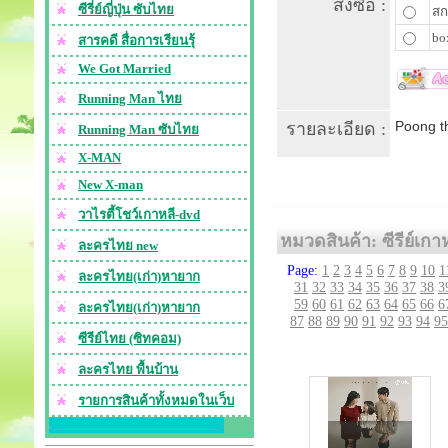
สั่งซื้อ :
ซีรี่ย์ญี่ปุ่น ซับไทย
สก
bo
สารคดี สื่อการเรียนรุ้
We Got Married
Running Man ไทย
Poong th
รายละเอียด :
Running Man ซับไทย
X-MAN
New X-man
วาไรตี้โชว์เกาหลี-dvd
หมวดสินค้า: ซีรีย์เกา
ละครไทย new
Page:
1
2
3
4
5
6
7
8
9
10
1
ละครไทย(เก่า)หายาก
31
32
33
34
35
36
37
38
3
59
60
61
62
63
64
65
66
6
ละครไทย(เก่า)หายาก
87
88
89
90
91
92
93
94
95
ซีรีย์ไทย (ซิทคอม)
ละครไทย พื้นบ้าน
รายการสินค้าทั้งหมดในเว็บ