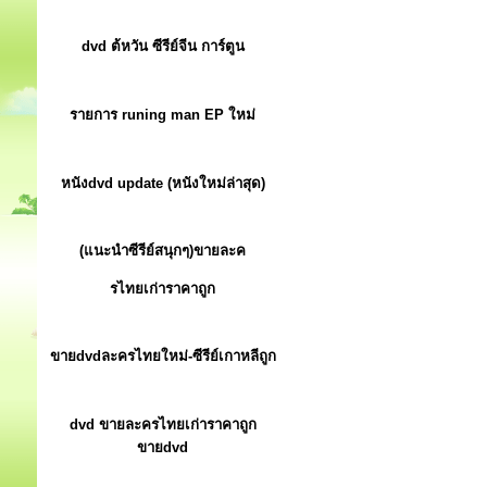
dvd ต้หวัน ซีรีย์จีน การ์ตูน
รายการ runing man EP ใหม่
หนังdvd update (หนังใหม่ล่าสุด)
(แนะนำซีรีย์สนุกๆ)ขายละค
รไทยเก่าราคาถูก
ขายdvdละครไทยใหม่-ซีรีย์เกาหลีถูก
dvd ขายละครไทยเก่าราคาถูก
ขายdvd