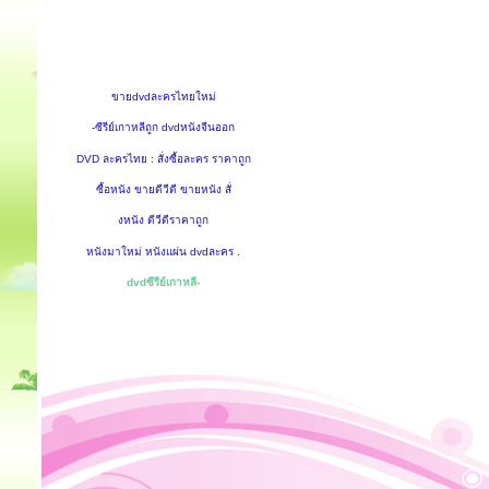
ขายdvdละครไทยใหม่
-ซีรีย์เกาหลีถูก dvdหนังจีนออก
DVD ละครไทย : สั่งซื้อละคร ราคาถูก
ซื้อหนัง ขายดีวีดี ขายหนัง สั่
งหนัง ดีวีดีราคาถูก
หนังมาใหม่ หนังแผ่น dvdละคร .
dvdซีรีย์เกาหลี-