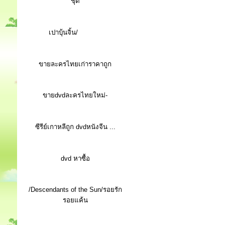
ชุด
เปาบุ้นจิ้น/
ขายละครไทยเก่าราคาถูก
ขายdvdละครไทยใหม่-
ซีรีย์เกาหลีถูก dvdหนังจีน ...
d
vd หาซื้อ
/Descendants of the Sun/รอยรัก
รอยแค้น