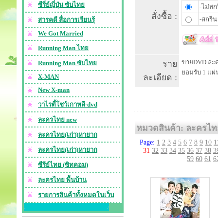
ซีรี่ย์ญี่ปุ่น ซับไทย
-ไม่สกร
สั่งซื้อ :
-สกรีน 
สารคดี สื่อการเรียนรุ้
We Got Married
Running Man ไทย
ขายDVD ละครไ
ราย
Running Man ซับไทย
ยอมรับ 1 แผ
ละเอียด :
X-MAN
New X-man
วาไรตี้โชว์เกาหลี-dvd
ละครไทย new
หมวดสินค้า: ละครไท
ละครไทย(เก่า)หายาก
Page:
1
2
3
4
5
6
7
8
9
10
1
ละครไทย(เก่า)หายาก
31
32
33
34
35
36
37
38
3
59
60
61
6
ซีรีย์ไทย (ซิทคอม)
ละครไทย พื้นบ้าน
รายการสินค้าทั้งหมดในเว็บ