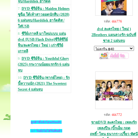
จบ/Harddisk ฮาร์ดด
DVD ซีรีย์จีน : Maiden Holmes
7.
ซูฉือ ใต้เท้าสาวยอดนักสืบ (2020)
6 แผ่นจบ/Harddisk ฮาร์ดดิส /
รหัส:
thh776
ใส่USB
dvd ละครไทย ( ใหม่ )
ซีรีย์เกาหลี มาใหม่แบบ แผ่น
8.
2Brothers แผนลวงรัก ฉบับพี่
dvd /[USB Flash Drive]ซีรีส์ซีรีย์
ชาย 2 แผ่นจบ
จีน/ละครไทย ( ใหม่ ) เก่าซีรีย์
เกาหลี
DVD ซีรีย์จีน : Youthful Glory
9.
(2025) กระวานน้อยแรกรัก 6 แผ่น
จบ
DVD ซีรีย์จีน (พากย์ไทย) : รัก
10.
นี้หวานนัก (2021) The Sweetest
Secret 4 แผ่นจบ
รหัส:
thh772
ขายDVD ละครไทย : เพลงรัก
ลูกค้าที่แจ้งโอนเงินแล้ว
เพลงปืน (บิ๊กเอ็ม กฤต
3-7 วันยังไม่ได้รับสินค้า
ฤทธิ์+โหน ธนากร+เปรี้ยว ทัศนี