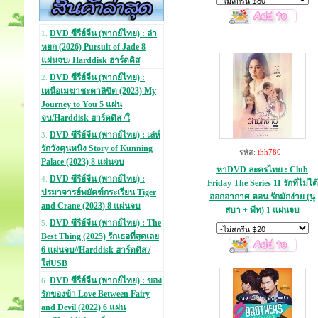
DVD ซีรีย์จีน (พากย์ไทย) : ล่า
1.
หยก (2026) Pursuit of Jade 8
แผ่นจบ/ Harddisk ฮาร์ดดิส
DVD ซีรีย์จีน (พากย์ไทย) :
2.
เหนือเมฆาชะตาลิขิต (2023) My
Journey to You 5 แผ่น
จบ/Harddisk ฮาร์ดดิส /ใ
DVD ซีรีย์จีน (พากย์ไทย) : เล่ห์
3.
รักวังคุนหนิง Story of Kunning
รหัส:
thh780
Palace (2023) 8 แผ่นจบ
หาDVD ละครไทย : Club
DVD ซีรีย์จีน (พากย์ไทย) :
4.
Friday The Series 11 รักที่ไม่ได้
ปรมาจารย์พยัคฆ์กระเรียน Tiger
ออกอากาศ ตอน รักมักง่าย (นุ
and Crane (2023) 8 แผ่นจบ
สบา + พีท) 1 แผ่นจบ
DVD ซีรีย์จีน (พากย์ไทย) : The
5.
Best Thing (2025) รักเธอที่สุดเลย
6 แผ่นจบ//Harddisk ฮาร์ดดิส /
ใส่USB
DVD ซีรีย์จีน (พากย์ไทย) : ของ
6.
รักของข้า Love Between Fairy
and Devil (2022) 6 แผ่น