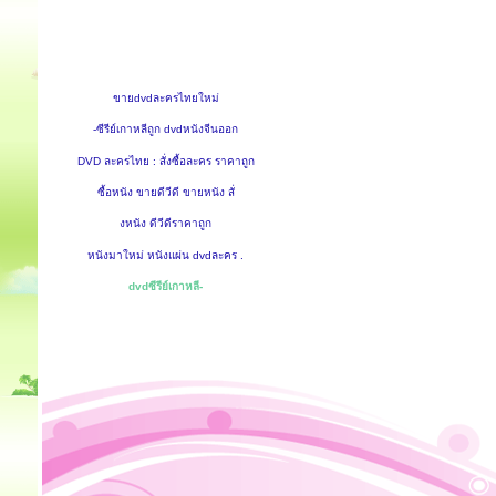
ขายdvdละครไทยใหม่
-ซีรีย์เกาหลีถูก dvdหนังจีนออก
DVD ละครไทย : สั่งซื้อละคร ราคาถูก
ซื้อหนัง ขายดีวีดี ขายหนัง สั่
งหนัง ดีวีดีราคาถูก
หนังมาใหม่ หนังแผ่น dvdละคร .
dvdซีรีย์เกาหลี-