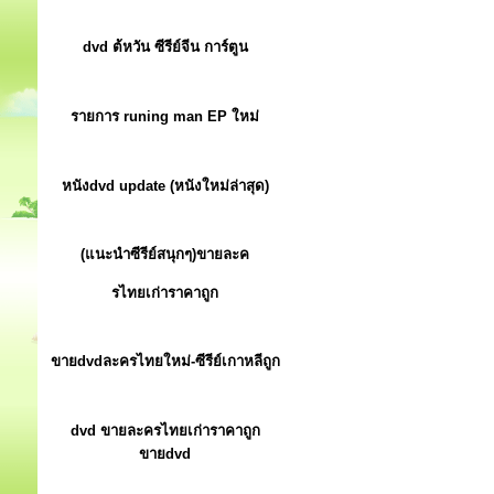
dvd ต้หวัน ซีรีย์จีน การ์ตูน
รายการ runing man EP ใหม่
หนังdvd update (หนังใหม่ล่าสุด)
(แนะนำซีรีย์สนุกๆ)ขายละค
รไทยเก่าราคาถูก
ขายdvdละครไทยใหม่-ซีรีย์เกาหลีถูก
dvd ขายละครไทยเก่าราคาถูก
ขายdvd