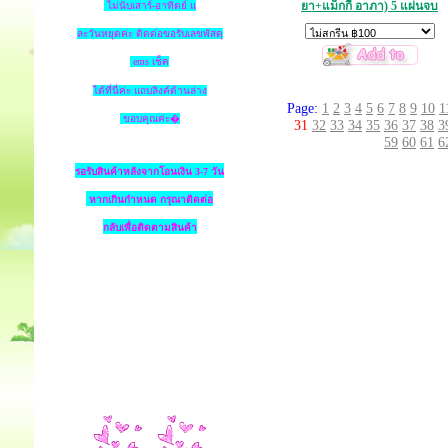
ยา+แม็กกี้ อาภา) 5 แผ่นจบ
ไม่นับเสาร์-อาทิตย์ แ
ละวันหยุดค่ะ ติดต่อขอรับเลขพัสดุ
ems เช็ค
ได้ที่นี่ค่ะ แถบลิงค์ด้านล่าง
Page:
1
2
3
4
5
6
7
8
9
10
1
ขอบคุณค่ะ�
31
32
33
34
35
36
37
38
3
59
60
61
6
รอรับสินค้าหลังจากโอนเงิน 3-7 วัน
หากเกินกำหนด
กรุณาติดต่อ
กลับเพื่อติดตามสินค้า