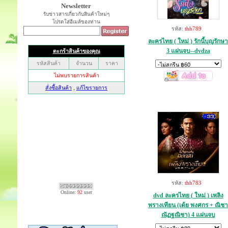
Newsletter
รับข่าวสารเกี่ยวกับสินค้าใหม่ๆ
โปรดใส่อีเมล์ของท่าน
รหัส:
thh789
ละครไทย ( ใหม่ ) รักนี้บุญรักษา
3 แผ่นจบ--dvdza
รหัส:
thh783
Online:
92
user
dvd ละครไทย ( ใหม่ ) เพลิง
พรางเทียน (เต้ย พงศกร + ณิชา
ณัฏฐณิชา) 4 แผ่นจบ